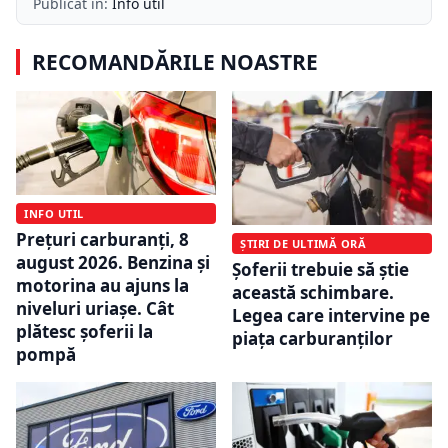
Publicat în:
Info util
RECOMANDĂRILE NOASTRE
INFO UTIL
Prețuri carburanți, 8
ȘTIRI DE ULTIMĂ ORĂ
august 2026. Benzina și
Șoferii trebuie să știe
motorina au ajuns la
această schimbare.
niveluri uriașe. Cât
Legea care intervine pe
plătesc șoferii la
piața carburanților
pompă