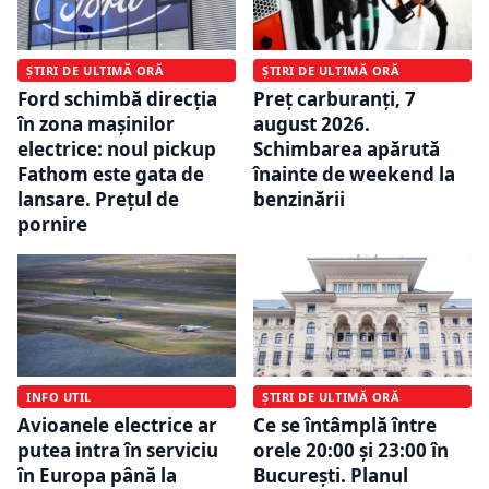
ȘTIRI DE ULTIMĂ ORĂ
ȘTIRI DE ULTIMĂ ORĂ
Ford schimbă direcția
Preț carburanți, 7
în zona mașinilor
august 2026.
electrice: noul pickup
Schimbarea apărută
Fathom este gata de
înainte de weekend la
lansare. Prețul de
benzinării
pornire
INFO UTIL
ȘTIRI DE ULTIMĂ ORĂ
Avioanele electrice ar
Ce se întâmplă între
putea intra în serviciu
orele 20:00 și 23:00 în
în Europa până la
București. Planul