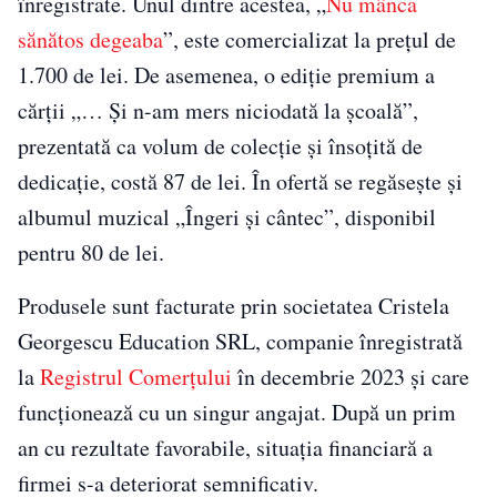
înregistrate. Unul dintre acestea, „
Nu mânca
sănătos degeaba
”, este comercializat la prețul de
1.700 de lei. De asemenea, o ediție premium a
cărții „… Și n-am mers niciodată la școală”,
prezentată ca volum de colecție și însoțită de
dedicație, costă 87 de lei. În ofertă se regăsește și
albumul muzical „Îngeri și cântec”, disponibil
pentru 80 de lei.
Produsele sunt facturate prin societatea Cristela
Georgescu Education SRL, companie înregistrată
la
Registrul Comerțului
în decembrie 2023 și care
funcționează cu un singur angajat. După un prim
an cu rezultate favorabile, situația financiară a
firmei s-a deteriorat semnificativ.