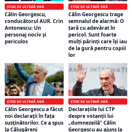
ȘTIRI DE ULTIMĂ ORĂ
ȘTIRI DE ULTIMĂ ORĂ
Călin Georgescu,
Călin Georgescu trage
conducătorul AUR. Crin
semnalul de alarmă: O
Antonescu: Un
țară cu adevărat în
personaj nociv şi
pericol. Sunt foarte
periculos
mulți părinți care își iau
de la gură pentru copiii
lor
ȘTIRI DE ULTIMĂ ORĂ
ȘTIRI DE ULTIMĂ ORĂ
Călin Georgescu a făcut
Declarațiile lui CTP
noi declarații în fața
despre votanții lui
susținătorilor. Ce a spus
„dumnezeilă” Călin
la Călugăreni
Georgescu au ajuns la