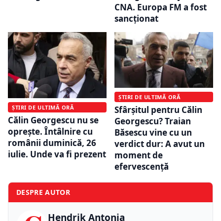
CNA. Europa FM a fost
sancționat
ȘTIRI DE ULTIMĂ ORĂ
ȘTIRI DE ULTIMĂ ORĂ
Sfârșitul pentru Călin
Călin Georgescu nu se
Georgescu? Traian
oprește. Întâlnire cu
Băsescu vine cu un
românii duminică, 26
verdict dur: A avut un
iulie. Unde va fi prezent
moment de
efervescență
DESPRE AUTOR
Hendrik Antonia