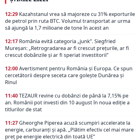
12:29
Kazahstanul vrea să majoreze cu 31% exporturile
de petrol prin ruta BTC. Volumul transportat ar urma
să ajungă la 1,7 milioane de tone în acest an
12:17
România evită categoria „junk”. Siegfried
Mureșan: „Retrogradarea ar fi crescut preţurile, ar fi
crescut dobânzile şi ar fi speriat investitorii”
12:00
Avertisment pentru România și Europa. Ce spun
cercetătorii despre seceta care golește Dunărea și
Rinul
11:40
TEZAUR revine cu dobânzi de până la 7,15% pe
an. Românii pot investi din 10 august în noua ediție a
titlurilor de stat
11:27
Gheorghe Piperea acuză scumpiri accelerate la
energie, carburanți și apă. „Plătim efectiv cel mai mare
preț pe energie electrică din toată UE”