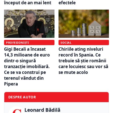
început de an mai lent
efectele
PROFESIONIȘTI
SOCIAL
Gigi Becali a încasat
Chiriile ating niveluri
14,3 milioane de euro
record în Spania. Ce
dintr-o singură
trebuie să știe românii
tranzacție imobiliară.
care locuiesc sau vor să
Ce se va construi pe
se mute acolo
terenul vândut din
Pipera
DESPRE AUTOR
Leonard Bădilă