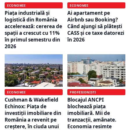
ECONOMIE
ECONOMIE
Piața industrială și
Ai apartament pe
logistică din România
Airbnb sau Booking?
accelerează: cererea de
Când ajungi să plătești
spații a crescut cu 11%
CASS și ce taxe datorezi
în primul semestru din
în 2026
2026
ECONOMIE
PROFESIONIȘTI
Cushman & Wakefield
Blocajul ANCPI
Echinox: Piața de
blochează piața
investiții imobiliare din
imobiliară. Mii de
România a revenit pe
tranzacții, amânate.
creștere, în ciuda unui
Economia resimte