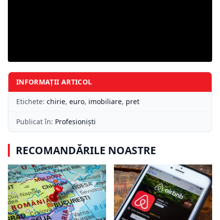
INFORMAȚII ARTICOL
Etichete:
chirie
,
euro
,
imobiliare
,
pret
Publicat în:
Profesioniști
RECOMANDĂRILE NOASTRE