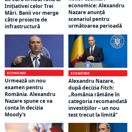
economice: Alexandru
Inițiativei celor Trei
Nazare anunță
Mări. Banii vor merge
scenariul pentru
către proiecte de
următoarea perioadă
infrastructură
ECONOMIE
ECONOMIE
Urmează un nou
Alexandru Nazare,
examen pentru
după decizia Fitch:
România. Alexandru
„România rămâne în
Nazare spune ce va
categoria recomandată
conta în decizia
investițiilor – un nou
Moody’s
test trecut la limită”