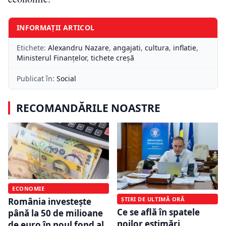
INFORMAȚII ARTICOL
Etichete:
Alexandru Nazare
,
angajati
,
cultura
,
inflatie
,
Ministerul Finanțelor
,
tichete creșă
Publicat în:
Social
RECOMANDĂRILE NOASTRE
ECONOMIE
ȘTIRI DE ULTIMĂ ORĂ
România investește
Ce se află în spatele
până la 50 de milioane
noilor estimări
de euro în noul fond al