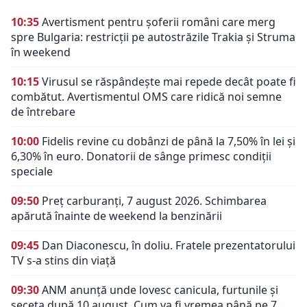
10:35
Avertisment pentru șoferii români care merg
spre Bulgaria: restricții pe autostrăzile Trakia și Struma
în weekend
10:15
Virusul se răspândește mai repede decât poate fi
combătut. Avertismentul OMS care ridică noi semne
de întrebare
10:00
Fidelis revine cu dobânzi de până la 7,50% în lei și
6,30% în euro. Donatorii de sânge primesc condiții
speciale
09:50
Preț carburanți, 7 august 2026. Schimbarea
apărută înainte de weekend la benzinării
09:45
Dan Diaconescu, în doliu. Fratele prezentatorului
TV s-a stins din viață
09:30
ANM anunță unde lovesc canicula, furtunile și
seceta după 10 august. Cum va fi vremea până pe 7