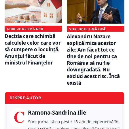
ȘTIRI DE ULTIMĂ ORĂ
ȘTIRI DE ULTIMĂ ORĂ
Decizia care schimbă
Alexandru Nazare
calculele celor care vor
explică miza acestor
să cumpere o locuință.
zile: Am făcut tot ce
Anunțul făcut de
ţine de noi pentru ca
ministrul Finanțelor
România să nu fie
downgradată. Nu
exclud acest risc. Încă
există
DESPRE AUTOR
C
Ramona-Sandrina Ilie
Sunt jurnalist cu peste 18 ani de experiență în
presa scrisă și online, specializată în realizarea