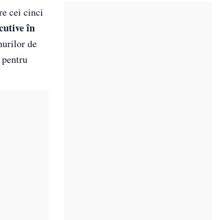
e cei cinci
cutive în
nurilor de
e pentru