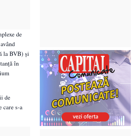
mplexe de
 având
ă la BVB) și
tanță în
lium
ii de
e care s-a