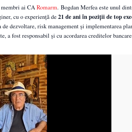
noi membri ai CA
Romarm
. Bogdan Merfea este unul dintr
21 de ani în poziții de top exe
iner, cu o experiență de
gia de dezvoltare, risk management și implementarea pla
te, a fost responsabil și cu acordarea creditelor bancar