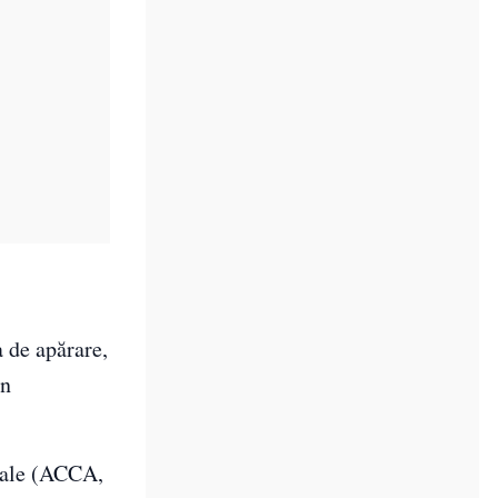
 de apărare,
în
onale (ACCA,