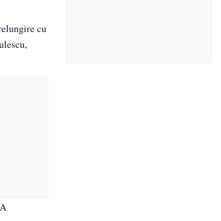
prelungire cu
ulescu,
GA