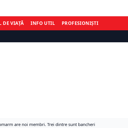
L DE VIAȚĂ
INFO UTIL
PROFESIONIȘTI
Romarm are noi membri. Trei dintre sunt bancheri