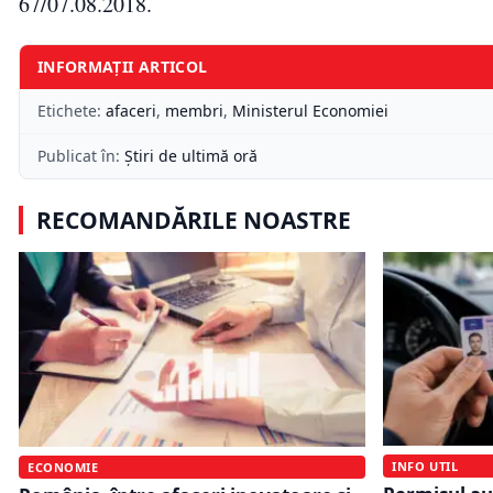
67/07.08.2018.
INFORMAȚII ARTICOL
Etichete:
afaceri
,
membri
,
Ministerul Economiei
Publicat în:
Știri de ultimă oră
RECOMANDĂRILE NOASTRE
INFO UTIL
ECONOMIE