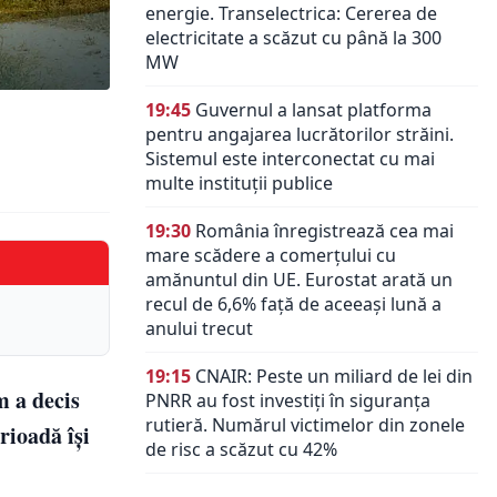
energie. Transelectrica: Cererea de
electricitate a scăzut cu până la 300
MW
19:45
Guvernul a lansat platforma
pentru angajarea lucrătorilor străini.
Sistemul este interconectat cu mai
multe instituții publice
19:30
România înregistrează cea mai
mare scădere a comerțului cu
amănuntul din UE. Eurostat arată un
recul de 6,6% față de aceeași lună a
anului trecut
19:15
CNAIR: Peste un miliard de lei din
 a decis
PNRR au fost investiți în siguranța
rutieră. Numărul victimelor din zonele
rioadă își
de risc a scăzut cu 42%