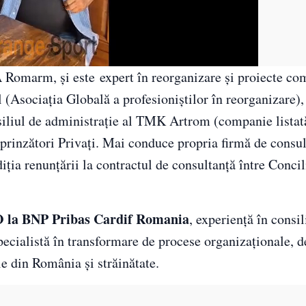
 Romarm, și este expert în reorganizare și proiecte co
(Asociația Globală a profesioniștilor în reorganizare),
siliul de administrație al TMK Artrom (companie listat
rinzători Privați. Mai conduce propria firmă de consul
iția renunțării la contractul de consultanță între Conci
O la BNP Pribas Cardif Romania
, experiență în consil
cialistă în transformare de procese organizaționale, d
e din România și străinătate.