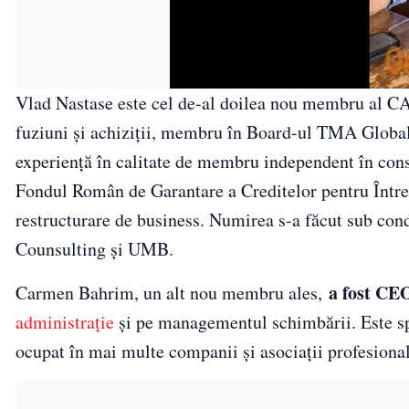
Vlad Nastase este cel de-al doilea nou membru al CA
fuziuni și achiziții, membru în Board-ul TMA Global 
experiență în calitate de membru independent în con
Fondul Român de Garantare a Creditelor pentru Întrep
restructurare de business. Numirea s-a făcut sub cond
Counsulting și UMB.
a fost CE
Carmen Bahrim, un alt nou membru ales,
administrație
și pe managementul schimbării. Este spe
ocupat în mai multe companii și asociații profesional