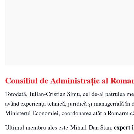
Consiliul de Administrație al Rom
Totodată, Iulian-Cristian Simu, cel de-al patrulea m
având experiența tehnică, juridică și managerială în d
Ministerul Economiei, coordonarea atât a Romarm cât ș
expert 
Ultimul membru ales este Mihail-Dan Stan,