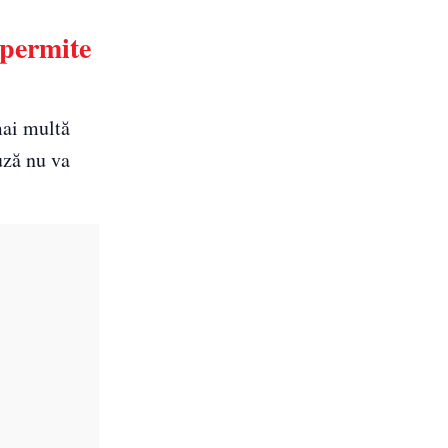
 permite
mai multă
uză nu va