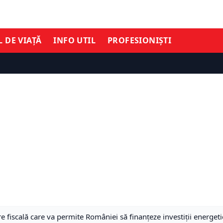
L DE VIAȚĂ
INFO UTIL
PROFESIONIȘTI
fiscală care va permite României să finanțeze investiții energe