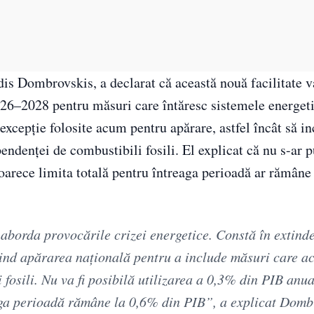
is Dombrovskis, a declarat că această nouă facilitate 
026–2028 pentru măsuri care întăresc sistemele energeti
xcepție folosite acum pentru apărare, astfel încât să in
endenței de combustibili fosili. El explicat că nu s-ar p
eoarece limita totală pentru întreaga perioadă ar rămâne
a aborda provocările crizei energetice. Constă în extind
vind apărarea națională pentru a include măsuri care a
 fosili. Nu va fi posibilă utilizarea a 0,3% din PIB anu
eaga perioadă rămâne la 0,6% din PIB”, a explicat Domb