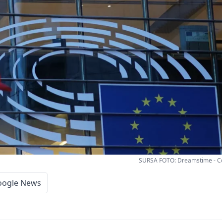
SURSA FOTO: Dreamstime - C
oogle News