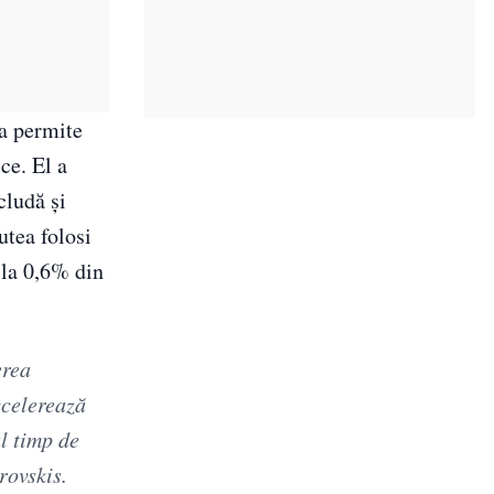
va permite
ce. El a
cludă și
utea folosi
 la 0,6% din
erea
ccelerează
al timp de
rovskis.