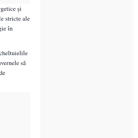
getice și
e stricte ale
gie în
cheltuielile
uvernele să
 de