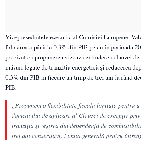
Vicepreședintele executiv al Comisiei Europene, Vald
folosirea a până la 0,3% din PIB pe an în perioada 2
precizat că propunerea vizează extinderea clauzei de e
măsuri legate de tranziția energetică și reducerea dep
0,3% din PIB în fiecare an timp de trei ani la rând d
PIB.
„Propunem o flexibilitate fiscală limitată pentru 
domeniului de aplicare al Clauzei de excepție pri
tranziția și ieșirea din dependența de combustibilii
trei ani consecutivi. Limita generală pentru într