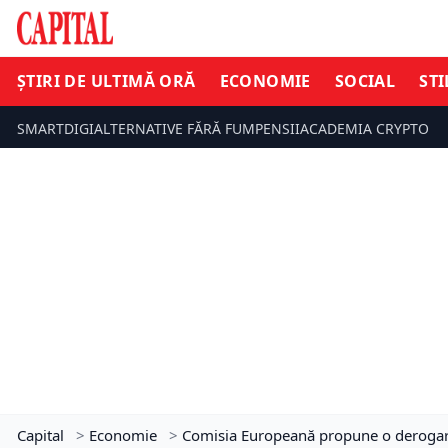
ȘTIRI DE ULTIMĂ ORĂ
ECONOMIE
SOCIAL
STI
SMARTDIGI
ALTERNATIVE FĂRĂ FUM
PENSII
ACADEMIA CRYPTO
Capital
>
Economie
>
Comisia Europeană propune o derogare 