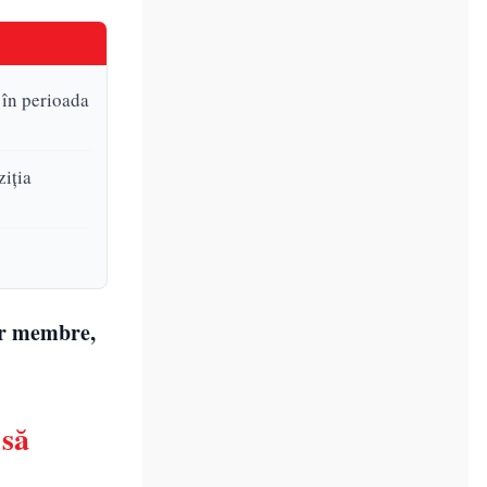
 în perioada
ziția
or membre,
 să