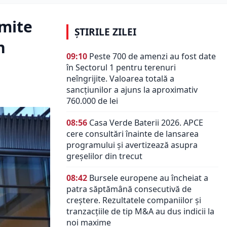
rmite
ȘTIRILE ZILEI
n
09:10
Peste 700 de amenzi au fost date
în Sectorul 1 pentru terenuri
neîngrijite. Valoarea totală a
sancțiunilor a ajuns la aproximativ
760.000 de lei
08:56
Casa Verde Baterii 2026. APCE
cere consultări înainte de lansarea
programului și avertizează asupra
greșelilor din trecut
08:42
Bursele europene au încheiat a
patra săptămână consecutivă de
creștere. Rezultatele companiilor și
tranzacțiile de tip M&A au dus indicii la
noi maxime