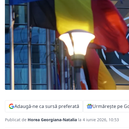
Adaugă-ne ca sursă preferată
Urmărește pe G
Publicat de
Horea Georgiana-Natalia
la 4 iunie 2026, 10:53