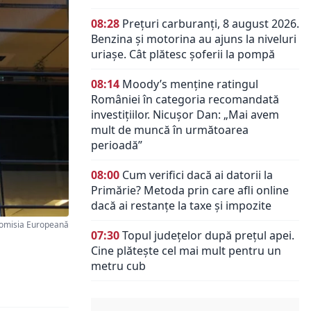
08:28
Prețuri carburanți, 8 august 2026.
Benzina și motorina au ajuns la niveluri
uriașe. Cât plătesc șoferii la pompă
08:14
Moody’s menține ratingul
României în categoria recomandată
investițiilor. Nicușor Dan: „Mai avem
mult de muncă în următoarea
perioadă”
08:00
Cum verifici dacă ai datorii la
Primărie? Metoda prin care afli online
dacă ai restanțe la taxe și impozite
omisia Europeană
07:30
Topul județelor după prețul apei.
Cine plătește cel mai mult pentru un
metru cub