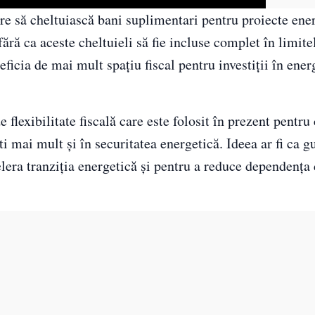
e să cheltuiască bani suplimentari pentru proiecte ener
ră ca aceste cheltuieli să fie incluse complet în limitel
ficia de mai mult spațiu fiscal pentru investiții în ener
exibilitate fiscală care este folosit în prezent pentru 
i mai mult și în securitatea energetică. Ideea ar fi ca g
lera tranziția energetică și pentru a reduce dependența