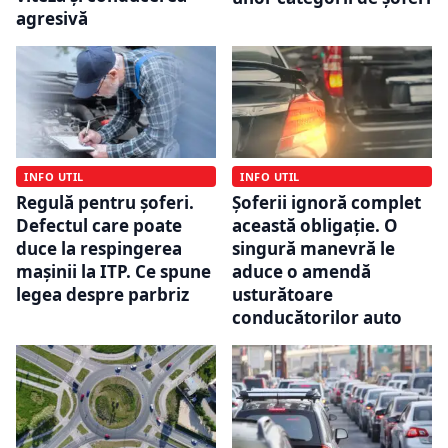
agresivă
INFO UTIL
INFO UTIL
Regulă pentru șoferi.
Șoferii ignoră complet
Defectul care poate
această obligație. O
duce la respingerea
singură manevră le
mașinii la ITP. Ce spune
aduce o amendă
legea despre parbriz
usturătoare
conducătorilor auto