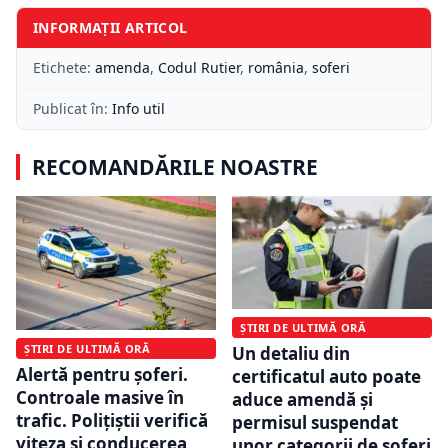
INFORMAȚII ARTICOL
Etichete:
amenda
,
Codul Rutier
,
românia
,
soferi
Publicat în:
Info util
RECOMANDĂRILE NOASTRE
ȘTIRI DE ULTIMĂ ORĂ
ȘTIRI DE ULTIMĂ ORĂ
Un detaliu din
Alertă pentru șoferi.
certificatul auto poate
Controale masive în
aduce amendă și
trafic. Polițiștii verifică
permisul suspendat
viteza și conducerea
unor categorii de șoferi