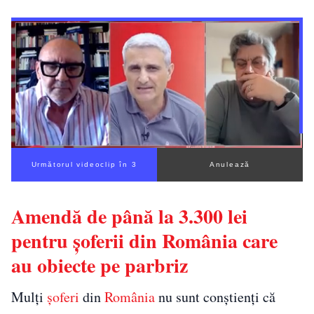
Următorul videoclip în 2
Anulează
Amendă de până la 3.300 lei
pentru șoferii din România care
au obiecte pe parbriz
Mulți
șoferi
din
România
nu sunt conștienți că