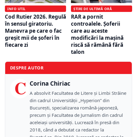
INFO UTIL
ȘTIRI DE ULTIMĂ ORĂ
Cod Rutier 2026. Regulă
RAR a pornit
în sensul giratoriu.
controalele. Șoferii
Manevra pe care o fac
care au aceste
greșit mii de șoferi în
modificări la mașină
fiecare zi
riscă să rămână fără
talon
DESPRE AUTOR
C
Corina Chiriac
A absolvit Facultatea de Litere și Limbi Străine
din cadrul Universității „Hyperion” din
București, specializarea română-japoneză,
precum și Facultatea de Jurnalism din cadrul
aceleiași universități. Lucrează în presă din
2018, când a debutat ca redactor la
Bugetul.ro. Din 2019, lucrează ca redactor la