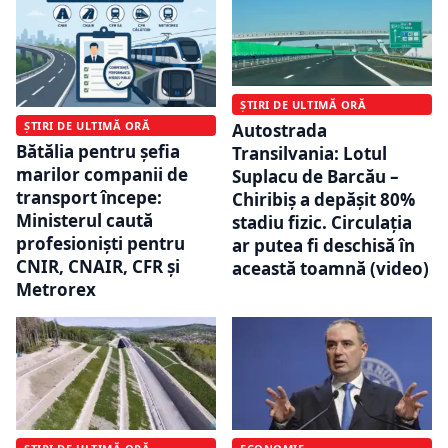
ȘTIRI DE ULTIMĂ ORĂ
ȘTIRI DE ULTIMĂ ORĂ
Autostrada
Bătălia pentru șefia
Transilvania: Lotul
marilor companii de
Suplacu de Barcău –
transport începe:
Chiribiș a depășit 80%
Ministerul caută
stadiu fizic. Circulația
profesioniști pentru
ar putea fi deschisă în
CNIR, CNAIR, CFR și
această toamnă (video)
Metrorex