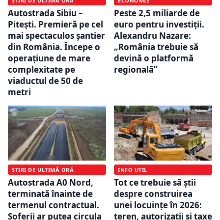
ȘTIRI DE ULTIMĂ ORĂ
ECONOMIE
Autostrada Sibiu –
Peste 2,5 miliarde de
Pitești. Premieră pe cel
euro pentru investiții.
mai spectaculos șantier
Alexandru Nazare:
din România. Începe o
„România trebuie să
operațiune de mare
devină o platformă
complexitate pe
regională”
viaductul de 50 de
metri
ȘTIRI DE ULTIMĂ ORĂ
INFO UTIL
Autostrada A0 Nord,
Tot ce trebuie să știi
terminată înainte de
despre construirea
termenul contractual.
unei locuințe în 2026:
Șoferii ar putea circula
teren, autorizații și taxe