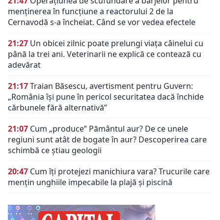
21:47
Operațiunea de scufundare a barjelor pentru
menținerea în funcțiune a reactorului 2 de la
Cernavodă s-a încheiat. Când se vor vedea efectele
21:27
Un obicei zilnic poate prelungi viața câinelui cu
până la trei ani. Veterinarii ne explică ce contează cu
adevărat
21:17
Traian Băsescu, avertisment pentru Guvern:
„România își pune în pericol securitatea dacă închide
cărbunele fără alternativă”
21:07
Cum „produce” Pământul aur? De ce unele
regiuni sunt atât de bogate în aur? Descoperirea care
schimbă ce știau geologii
20:47
Cum îți protejezi manichiura vara? Trucurile care
mențin unghiile impecabile la plajă și piscină