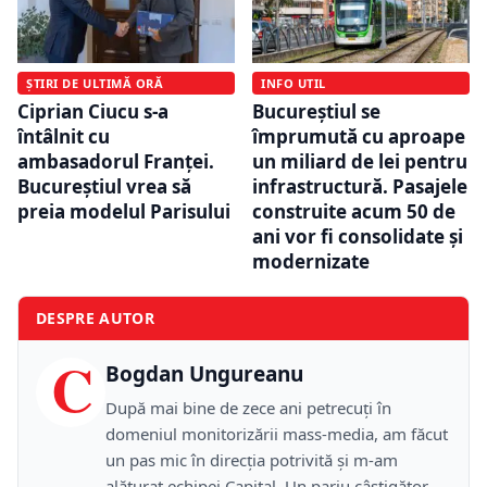
ȘTIRI DE ULTIMĂ ORĂ
INFO UTIL
Ciprian Ciucu s-a
Bucureștiul se
întâlnit cu
împrumută cu aproape
ambasadorul Franței.
un miliard de lei pentru
Bucureștiul vrea să
infrastructură. Pasajele
preia modelul Parisului
construite acum 50 de
ani vor fi consolidate și
modernizate
DESPRE AUTOR
C
Bogdan Ungureanu
După mai bine de zece ani petrecuţi în
domeniul monitorizării mass-media, am făcut
un pas mic în direcţia potrivită şi m-am
alăturat echipei Capital. Un pariu câştigător,