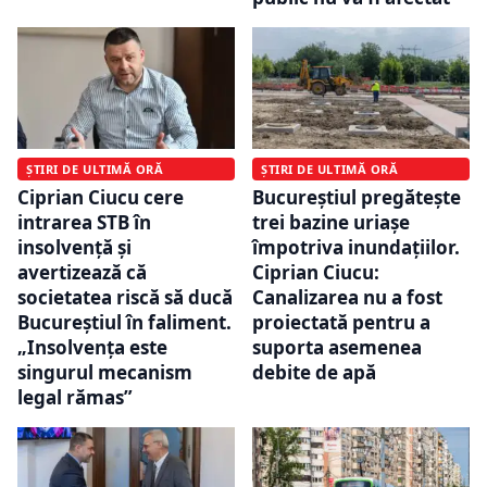
ȘTIRI DE ULTIMĂ ORĂ
ȘTIRI DE ULTIMĂ ORĂ
Bucureștiul pregătește
Ciprian Ciucu cere
trei bazine uriașe
intrarea STB în
împotriva inundațiilor.
insolvență și
Ciprian Ciucu:
avertizează că
Canalizarea nu a fost
societatea riscă să ducă
proiectată pentru a
Bucureștiul în faliment.
suporta asemenea
„Insolvența este
debite de apă
singurul mecanism
legal rămas”