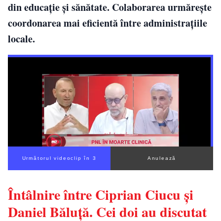
din educație și sănătate. Colaborarea urmărește
coordonarea mai eficientă între administrațiile
locale.
Următorul videoclip în 2
Anulează
Întâlnire între Ciprian Ciucu și
Daniel Băluță. Cei doi au discutat