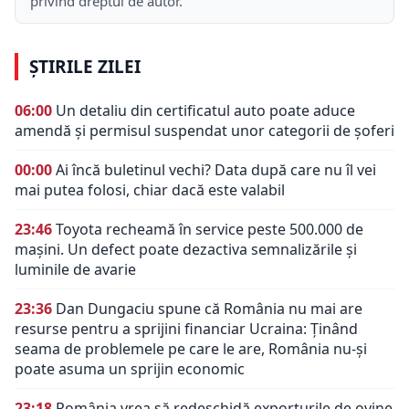
privind dreptul de autor.
ȘTIRILE ZILEI
06:00
Un detaliu din certificatul auto poate aduce
amendă și permisul suspendat unor categorii de șoferi
00:00
Ai încă buletinul vechi? Data după care nu îl vei
mai putea folosi, chiar dacă este valabil
23:46
Toyota recheamă în service peste 500.000 de
mașini. Un defect poate dezactiva semnalizările și
luminile de avarie
23:36
Dan Dungaciu spune că România nu mai are
resurse pentru a sprijini financiar Ucraina: Ținând
seama de problemele pe care le are, România nu-și
poate asuma un sprijin economic
23:18
România vrea să redeschidă exporturile de ovine