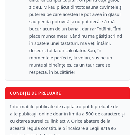
zic eu. Mi-au plăcut dintotdeauna cuvintele şi
puterea pe care acestea le pot avea în glasul
sau peniţa potrivită şi nu pot decât să mă
bucur acum de un banal, dar rar întâlnit “Îmi
place munca mea!” Când nu mă găsiţi scriind
în spatele unei tastaturi, mă veţi întâlni,
deseori, tot la un calculator. Sau, în
momentele perfecte, la volan, sus pe un
munte şi bineînţeles, ca un taur care se
respectă, în bucătărie!
CONDIȚII DE PRELUARE
Informațiile publicate de capital.ro pot fi preluate de
alte publicații online doar în limita a 500 de caractere și
cu citarea sursei cu link activ. Orice abatere de la
această regulă constituie o încălcare a Legii 8/1996