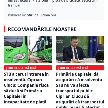
infrastructură
,
Piața Unirii
,
pista de biciclete
,
sectorul 4
,
tramvai
Publicat în:
Știri de ultimă oră
RECOMANDĂRILE NOASTRE
ȘTIRI DE ULTIMĂ ORĂ
ȘTIRI DE ULTIMĂ ORĂ
STB a cerut intrarea în
Primăria Capitalei dă
insolvență. Ciprian
asigurări că insolvența
Ciucu: Compania risca
STB nu va afecta
să ducă și Primăria
transportul public.
Capitalei în
Ciprian Ciucu dă
incapacitate de plată
asigurări că transportul
public nu va fi afectat