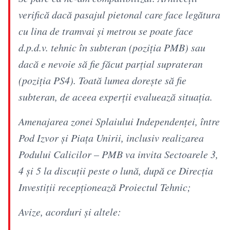
verifică dacă pasajul pietonal care face legătura
cu lina de tramvai și metrou se poate face
d.p.d.v. tehnic în subteran (poziția PMB) sau
dacă e nevoie să fie făcut parțial suprateran
(poziția PS4). Toată lumea dorește să fie
subteran, de aceea experții evaluează situația.
Amenajarea zonei Splaiului Independenței, între
Pod Izvor și Piața Unirii, inclusiv realizarea
Podului Calicilor – PMB va invita Sectoarele 3,
4 și 5 la discuții peste o lună, după ce Direcția
Investiții recepționează Proiectul Tehnic;
Avize, acorduri și altele: