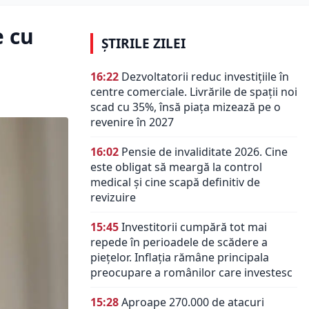
e cu
ȘTIRILE ZILEI
16:22
Dezvoltatorii reduc investițiile în
centre comerciale. Livrările de spații noi
scad cu 35%, însă piața mizează pe o
revenire în 2027
16:02
Pensie de invaliditate 2026. Cine
este obligat să meargă la control
medical și cine scapă definitiv de
revizuire
15:45
Investitorii cumpără tot mai
repede în perioadele de scădere a
piețelor. Inflația rămâne principala
preocupare a românilor care investesc
15:28
Aproape 270.000 de atacuri