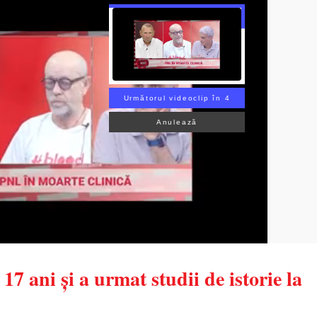
Următorul videoclip în 3
Anulează
 ani și a urmat studii de istorie la