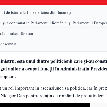
ii de istorie la Universitatea din București
scu și a continuat în Parlamentul României și Parlamentul Europe
 lui Traian Băsescu
l desemnat
tru, este unul dintre politicienii care și-au const
gul anilor a ocupat funcții în Administrația Preziden
uropean.
un rol important în ascensiunea sa politică, iar în prez
i Nicușor Dan pentru relația cu românii de pretutindeni.