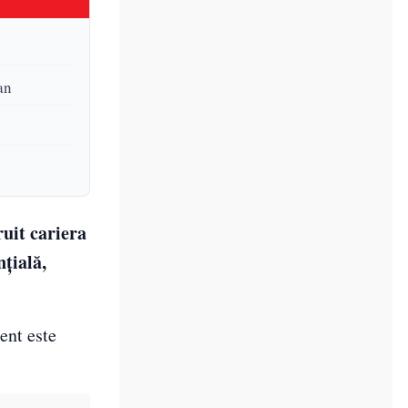
an
ruit cariera
țială,
ent este