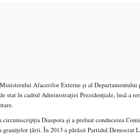
ul Ministerului Afacerilor Externe și al Departamentului
e stat în cadrul Administrației Prezidențiale, însă a re
ntare.
în circumscripția Diaspora și a preluat conducerea Comi
granițelor țării. În 2013 a părăsit Partidul Democrat Li