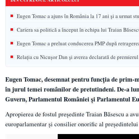
Eugen Tomac a ajuns în România la 17 ani și a urmat stud
Cariera sa politică a început în echipa lui Traian Băse
Eugen Tomac a preluat conducerea PMP după retragerea
Relația cu Nicușor Dan și averea declarată de premieru
Eugen Tomac, desemnat pentru funcția de prim-minis
în jurul temei românilor de pretutindeni. De-a lun
Guvern, Parlamentul României și Parlamentul E
Apropierea de fostul președinte Traian Băsescu a avut 
europarlamentar și consilier onorific al președintelu