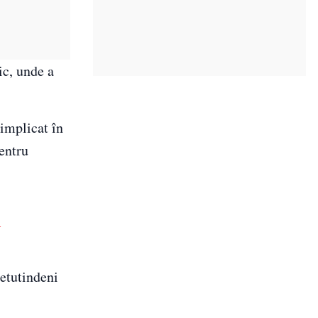
ic, unde a
 implicat în
entru
n
retutindeni