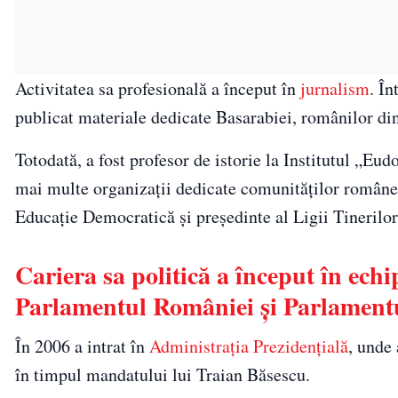
Activitatea sa profesională a început în
jurnalism
. În
publicat materiale dedicate Basarabiei, românilor din 
Totodată, a fost profesor de istorie la Institutul „E
mai multe organizații dedicate comunităților româneș
Educație Democratică și președinte al Ligii Tinerilo
Cariera sa politică a început în echi
Parlamentul României și Parlamen
În 2006 a intrat în
Administrația Prezidențială
, unde 
în timpul mandatului lui Traian Băsescu.