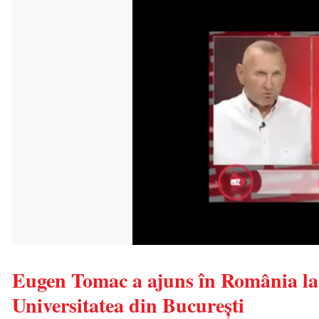
Eugen Tomac a ajuns în România la 17
Universitatea din București