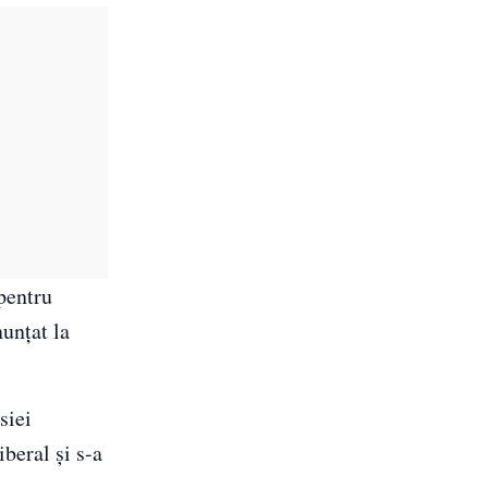
 pentru
nunțat la
siei
beral și s-a