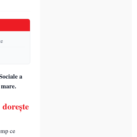
te
Sociale a
i mare.
 dorește
timp ce