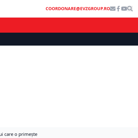
COORDONARE@EVZGROUP.RO
ui care o primește