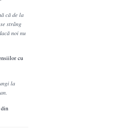
nă că de la
 se strâng
 dacă noi nu
ensiilor cu
ungi la
can.
 din