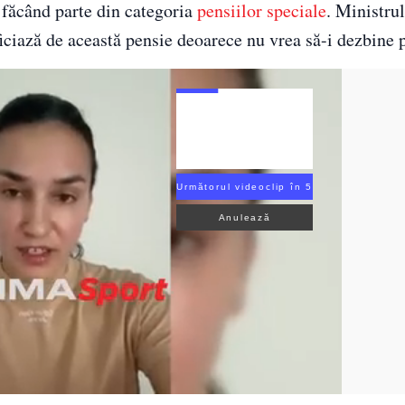
 făcând parte din categoria
pensiilor speciale
. Ministrul
ficiază de această pensie deoarece nu vrea să-i dezbine
Următorul videoclip în 4
Anulează