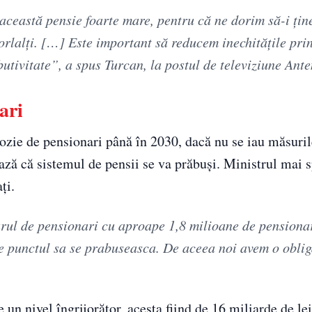
 această pensie foarte mare, pentru că ne dorim să-i ți
rlalți. […] Este important să reducem inechitățile pri
utivitate”, a spus Turcan, la postul de televiziune Ante
ari
ozie de pensionari până în 2030, dacă nu se iau măsuri
ează că sistemul de pensii se va prăbuși. Ministrul mai 
ți.
ul de pensionari cu aproape 1,8 milioane de pensiona
e punctul sa se prabuseasca. De aceea noi avem o oblig
 un nivel îngrijorător, acesta fiind de 16 miliarde de lei