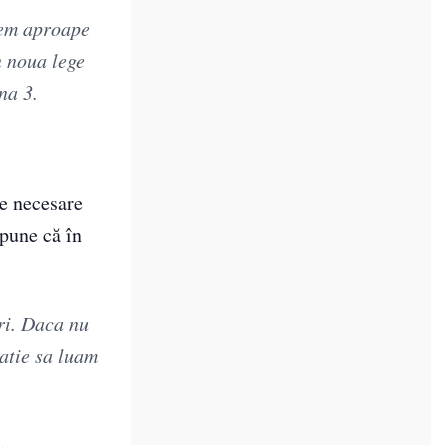
nem aproape
n noua lege
na 3.
le necesare
spune că în
ri. Daca nu
atie sa luam
.