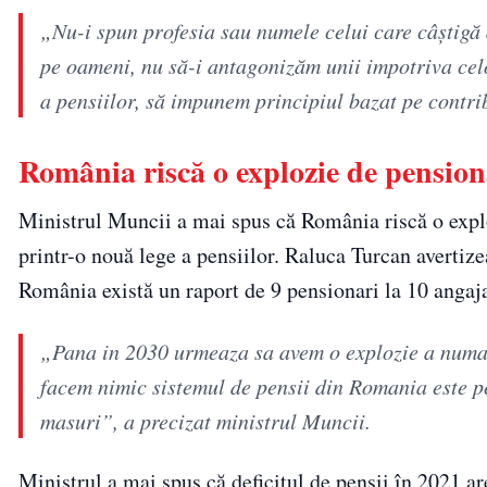
„Nu-i spun profesia sau numele celui care câștigă
pe oameni, nu să-i antagonizăm unii impotriva celo
a pensiilor, să impunem principiul bazat pe contrib
România riscă o explozie de pension
Ministrul Muncii a mai spus că România riscă o expl
printr-o nouă lege a pensiilor. Raluca Turcan avertiz
România există un raport de 9 pensionari la 10 angaja
„Pana in 2030 urmeaza sa avem o explozie a numar
facem nimic sistemul de pensii din Romania este p
masuri”, a precizat ministrul Muncii.
Ministrul a mai spus că deficitul de pensii în 2021 are