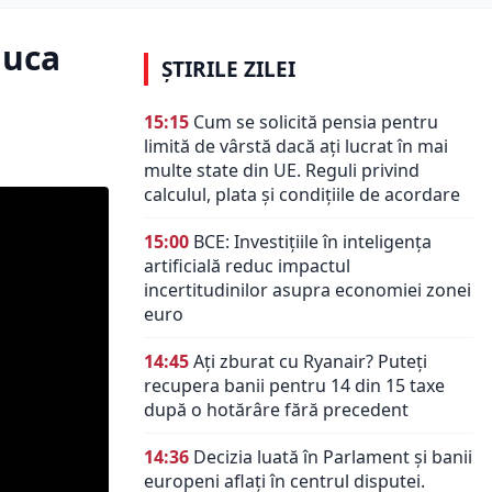
luca
ȘTIRILE ZILEI
15:15
Cum se solicită pensia pentru
limită de vârstă dacă ați lucrat în mai
multe state din UE. Reguli privind
calculul, plata și condițiile de acordare
15:00
BCE: Investițiile în inteligența
artificială reduc impactul
incertitudinilor asupra economiei zonei
euro
14:45
Ați zburat cu Ryanair? Puteți
recupera banii pentru 14 din 15 taxe
după o hotărâre fără precedent
14:36
Decizia luată în Parlament și banii
europeni aflați în centrul disputei.