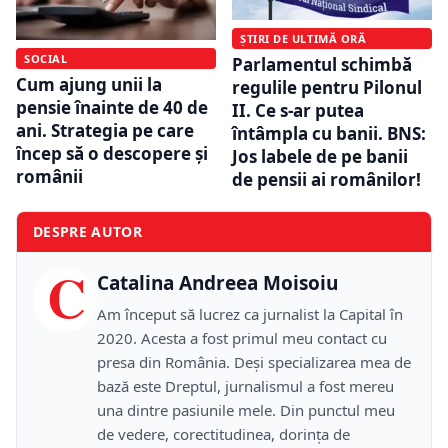
ȘTIRI DE ULTIMĂ ORĂ
SOCIAL
Parlamentul schimbă
Cum ajung unii la
regulile pentru Pilonul
pensie înainte de 40 de
II. Ce s-ar putea
ani. Strategia pe care
întâmpla cu banii. BNS:
încep să o descopere și
Jos labele de pe banii
românii
de pensii ai românilor!
DESPRE AUTOR
C
Catalina Andreea Moisoiu
Am început să lucrez ca jurnalist la Capital în
2020. Acesta a fost primul meu contact cu
presa din România. Deși specializarea mea de
bază este Dreptul, jurnalismul a fost mereu
una dintre pasiunile mele. Din punctul meu
de vedere, corectitudinea, dorința de