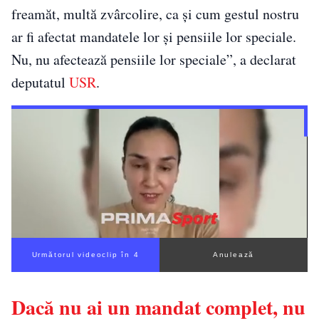
freamăt, multă zvârcolire, ca şi cum gestul nostru
ar fi afectat mandatele lor şi pensiile lor speciale.
Nu, nu afectează pensiile lor speciale”, a declarat
deputatul
USR
.
Următorul videoclip în 3
Anulează
Dacă nu ai un mandat complet, nu