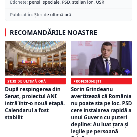
Etichete:
pensii speciale
,
PSD
,
stelian ion
,
USR
Publicat în:
Știri de ultimă oră
RECOMANDĂRILE NOASTRE
ȘTIRI DE ULTIMĂ ORĂ
PROFESIONIȘTI
După respingerea din
Sorin Grindeanu
Senat, proiectul ANI
avertizează că România
intră într-o nouă etapă.
nu poate sta pe loc. PSD
Calendarul a fost
cere instalarea rapidă a
stabilit
unui Guvern cu puteri
depline: Au luat ţara şi
legile pe persoană