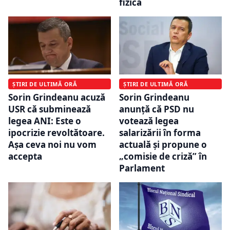
fizică
ȘTIRI DE ULTIMĂ ORĂ
ȘTIRI DE ULTIMĂ ORĂ
Sorin Grindeanu acuză
Sorin Grindeanu
USR că subminează
anunță că PSD nu
legea ANI: Este o
votează legea
ipocrizie revoltătoare.
salarizării în forma
Aşa ceva noi nu vom
actuală și propune o
accepta
„comisie de criză” în
Parlament