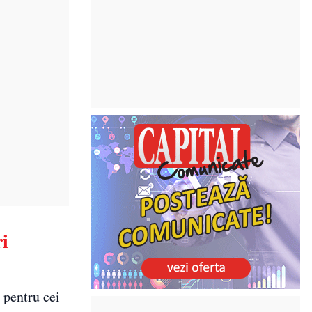
ri
 pentru cei