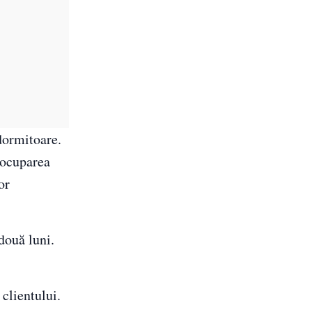
 dormitoare.
d ocuparea
or
două luni.
 clientului.