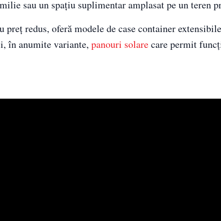
amilie sau un spațiu suplimentar amplasat pe un teren p
u preț redus, oferă modele de case container extensibil
și, în anumite variante,
panouri solare
care permit funcț