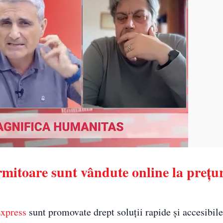
rmitoare sunt vândute online la prețu
Express
sunt promovate drept soluții rapide și accesibile