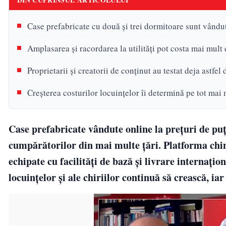
Case prefabricate cu două și trei dormitoare sunt vândut
Amplasarea și racordarea la utilități pot costa mai mult
Proprietarii și creatorii de conținut au testat deja astfel
Creșterea costurilor locuințelor îi determină pe tot mai 
Case prefabricate vândute online la prețuri de puți
cumpărătorilor din mai multe țări. Platforma chin
echipate cu facilități de bază și livrare internați
locuințelor și ale chiriilor continuă să crească, i