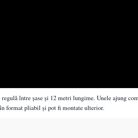
e regulă între șase și 12 metri lungime. Unele ajung co
în format pliabil și pot fi montate ulterior.