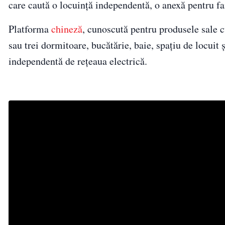
care caută o locuință independentă, o anexă pentru f
Platforma
chineză
, cunoscută pentru produsele sale c
sau trei dormitoare, bucătărie, baie, spațiu de locuit 
independentă de rețeaua electrică.