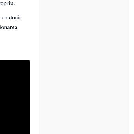
ropriu.
e cu două
ionarea