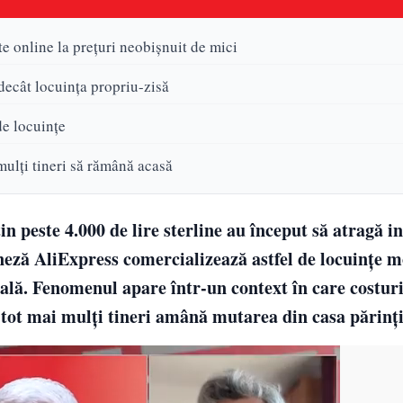
e online la prețuri neobișnuit de mici
 decât locuința propriu-zisă
 de locuințe
mulți tineri să rămână acasă
n peste 4.000 de lire sterline au început să atragă i
eză AliExpress comercializează astfel de locuințe m
onală. Fenomenul apare într-un context în care costuri
ar tot mai mulți tineri amână mutarea din casa părinți