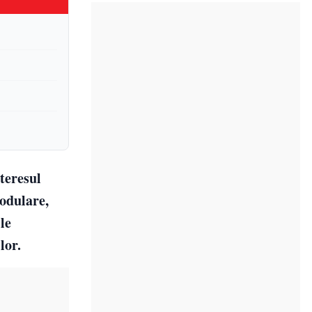
nteresul
odulare,
le
lor.