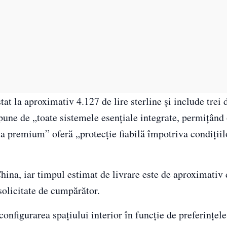
at la aproximativ 4.127 de lire sterline și include trei
ispune de „toate sistemele esențiale integrate, permițân
ia premium” oferă „protecție fiabilă împotriva condițiil
hina, iar timpul estimat de livrare este de aproximativ 
 solicitate de cumpărător.
onfigurarea spațiului interior în funcție de preferințele