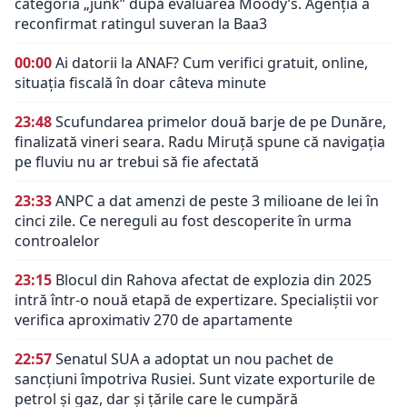
categoria „junk” după evaluarea Moody’s. Agenția a
reconfirmat ratingul suveran la Baa3
00:00
Ai datorii la ANAF? Cum verifici gratuit, online,
situația fiscală în doar câteva minute
23:48
Scufundarea primelor două barje de pe Dunăre,
finalizată vineri seara. Radu Miruță spune că navigația
pe fluviu nu ar trebui să fie afectată
23:33
ANPC a dat amenzi de peste 3 milioane de lei în
cinci zile. Ce nereguli au fost descoperite în urma
controalelor
23:15
Blocul din Rahova afectat de explozia din 2025
intră într-o nouă etapă de expertizare. Specialiștii vor
verifica aproximativ 270 de apartamente
22:57
Senatul SUA a adoptat un nou pachet de
sancțiuni împotriva Rusiei. Sunt vizate exporturile de
petrol și gaz, dar și țările care le cumpără