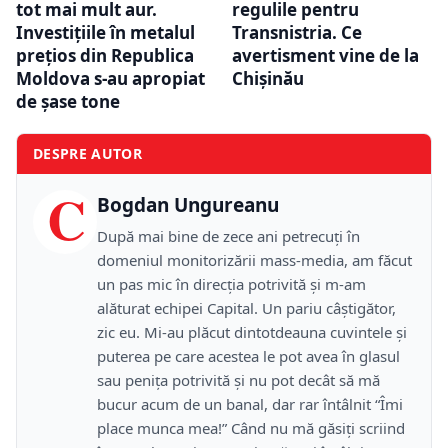
tot mai mult aur.
regulile pentru
Investițiile în metalul
Transnistria. Ce
prețios din Republica
avertisment vine de la
Moldova s-au apropiat
Chișinău
de șase tone
DESPRE AUTOR
C
Bogdan Ungureanu
După mai bine de zece ani petrecuţi în
domeniul monitorizării mass-media, am făcut
un pas mic în direcţia potrivită şi m-am
alăturat echipei Capital. Un pariu câştigător,
zic eu. Mi-au plăcut dintotdeauna cuvintele şi
puterea pe care acestea le pot avea în glasul
sau peniţa potrivită şi nu pot decât să mă
bucur acum de un banal, dar rar întâlnit “Îmi
place munca mea!” Când nu mă găsiţi scriind