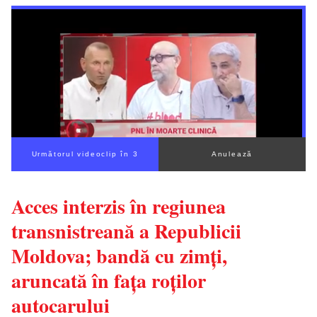
Următorul videoclip în 2
Anulează
Acces interzis în regiunea
transnistreană a Republicii
Moldova; bandă cu zimţi,
aruncată în faţa roţilor
autocarului