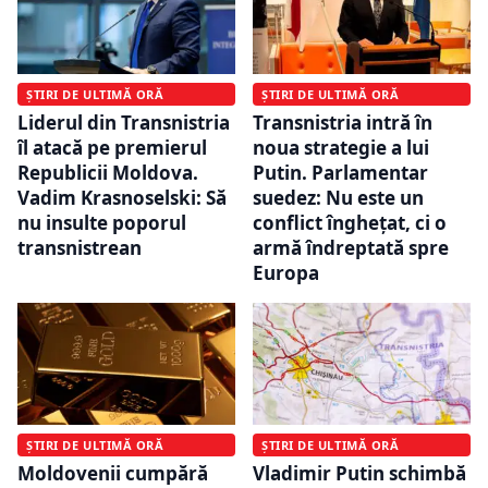
ȘTIRI DE ULTIMĂ ORĂ
ȘTIRI DE ULTIMĂ ORĂ
Liderul din Transnistria
Transnistria intră în
îl atacă pe premierul
noua strategie a lui
Republicii Moldova.
Putin. Parlamentar
Vadim Krasnoselski: Să
suedez: Nu este un
nu insulte poporul
conflict înghețat, ci o
transnistrean
armă îndreptată spre
Europa
ȘTIRI DE ULTIMĂ ORĂ
ȘTIRI DE ULTIMĂ ORĂ
Moldovenii cumpără
Vladimir Putin schimbă