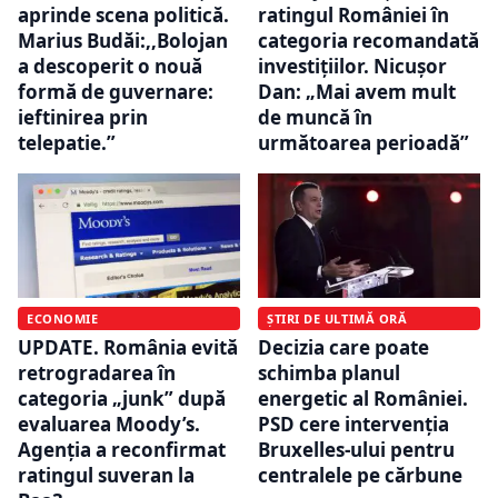
aprinde scena politică.
ratingul României în
Marius Budăi:,,Bolojan
categoria recomandată
a descoperit o nouă
investițiilor. Nicușor
formă de guvernare:
Dan: „Mai avem mult
ieftinirea prin
de muncă în
telepatie.”
următoarea perioadă”
ECONOMIE
ȘTIRI DE ULTIMĂ ORĂ
UPDATE. România evită
Decizia care poate
retrogradarea în
schimba planul
categoria „junk” după
energetic al României.
evaluarea Moody’s.
PSD cere intervenția
Agenția a reconfirmat
Bruxelles-ului pentru
ratingul suveran la
centralele pe cărbune