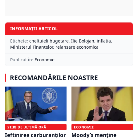
INFORMAȚII ARTICOL
Etichete:
cheltuieli bugetare
,
Ilie Bolojan
,
inflatia
,
Ministerul Finanțelor
,
relansare economica
Publicat în:
Economie
RECOMANDĂRILE NOASTRE
ȘTIRI DE ULTIMĂ ORĂ
ECONOMIE
Ieftinirea carburanților
Moody’s menține