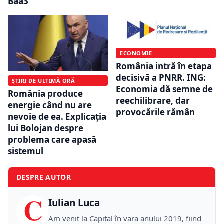
Baa3
ECONOMIE
România intră în etapa
decisivă a PNRR. ING:
ȘTIRI DE ULTIMĂ ORĂ
Economia dă semne de
România produce
reechilibrare, dar
energie când nu are
provocările rămân
nevoie de ea. Explicația
lui Bolojan despre
problema care apasă
sistemul
DESPRE AUTOR
C
Iulian Luca
Am venit la Capital în vara anului 2019, fiind