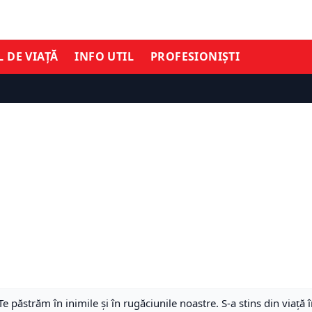
L DE VIAȚĂ
INFO UTIL
PROFESIONIȘTI
Te păstrăm în inimile și în rugăciunile noastre. S-a stins din viaț