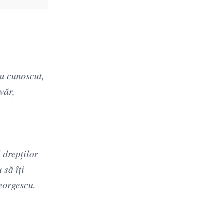
au cunoscut,
văr,
 drepților
 să îți
eorgescu.