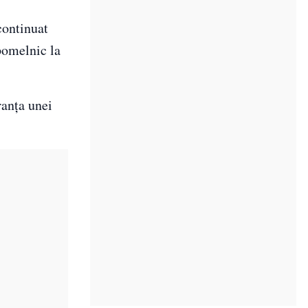
continuat
 pomelnic la
ranța unei