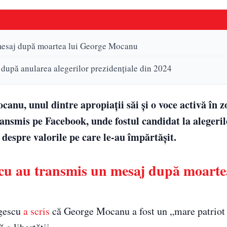
 mesaj după moartea lui George Mocanu
 după anularea alegerilor prezidențiale din 2024
nu, unul dintre apropiații săi și o voce activă în z
ransmis pe Facebook, unde fostul candidat la alegeril
 despre valorile pe care le-au împărtășit.
scu au transmis un mesaj după moarte
rgescu
a scris
că George Mocanu a fost un „mare patriot