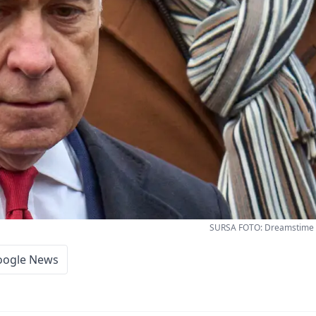
SURSA FOTO: Dreamstime -
oogle News