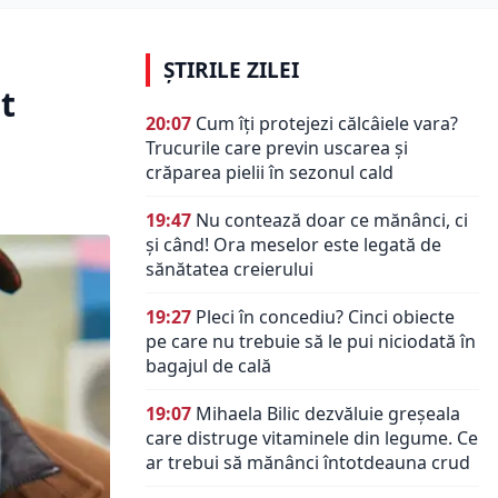
ȘTIRILE ZILEI
t
20:07
Cum îți protejezi călcâiele vara?
Trucurile care previn uscarea și
crăparea pielii în sezonul cald
19:47
Nu contează doar ce mănânci, ci
și când! Ora meselor este legată de
sănătatea creierului
19:27
Pleci în concediu? Cinci obiecte
pe care nu trebuie să le pui niciodată în
bagajul de cală
19:07
Mihaela Bilic dezvăluie greșeala
care distruge vitaminele din legume. Ce
ar trebui să mănânci întotdeauna crud