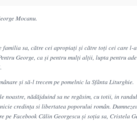
 George Mocanu.
familia sa, către cei apropiați și către toți cei care l-
 Pentru George, ca și pentru mulți alții, lupta pentru ade
.
umânare și să-l trecem pe pomelnic la Sfânta Liturghie.
le noastre, nădăjduind sa ne regăsim, cu totii, in randul
rnicie credința si libertatea poporului român. Dumnezeu
are pe Facebook Călin Georgescu și soția sa, Cristela G