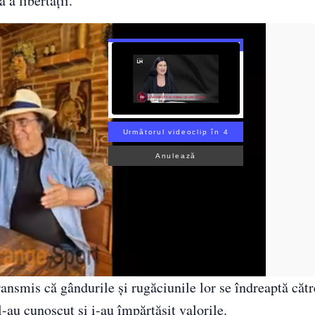
 a libertății.
Următorul videoclip în 3
Anulează
transmis că gândurile și rugăciunile lor se îndreaptă cătr
l-au cunoscut și i-au împărtășit valorile.