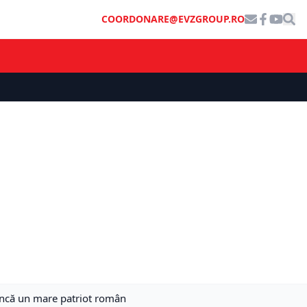
COORDONARE@EVZGROUP.RO
ă încă un mare patriot român