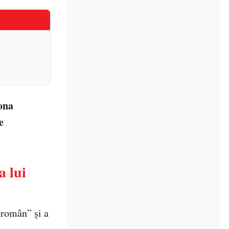
ona
e
a lui
 român” și a