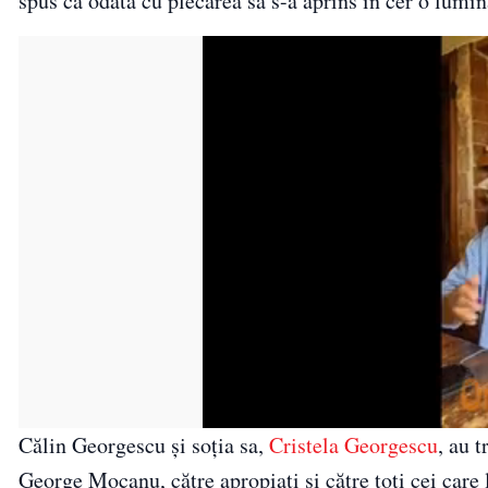
spus că odată cu plecarea sa s-a aprins în cer o lumină
Călin Georgescu și soția sa,
Cristela Georgescu
, au 
George Mocanu, către apropiați și către toți cei care 