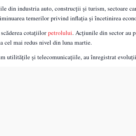
e din industria auto, construcții și turism, sectoare ca
iminuarea temerilor privind inflația și încetinirea econ
 scăderea cotațiilor
petrolului
. Acțiunile din sector au 
a cel mai redus nivel din luna martie.
utilitățile și telecomunicațiile, au înregistrat evoluți