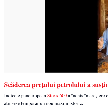
Scăderea prețului petrolului a susțin
Indicele paneuropean
Stoxx 600
a închis în creștere 
atinsese temporar un nou maxim istoric.