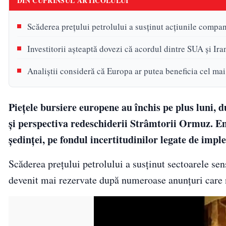
DIN CUPRINSUL ARTICOLULUI
Scăderea prețului petrolului a susținut acțiunile compani
Investitorii așteaptă dovezi că acordul dintre SUA și Iran
Analiștii consideră că Europa ar putea beneficia cel mai
Piețele bursiere europene au închis pe plus luni, 
și perspectiva redeschiderii Strâmtorii Ormuz. En
ședinței, pe fondul incertitudinilor legate de impl
Scăderea prețului petrolului a susținut sectoarele sens
devenit mai rezervate după numeroase anunțuri care n