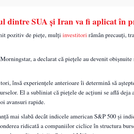
ul dintre SUA și Iran va fi aplicat în p
it pozitiv de piețe, mulți
investitori
rămân precauți, tr
 Morningstar, a declarat că piețele au devenit obișnuite
itori, însă experiențele anterioare îi determină să aștep
rselor. El a subliniat că piețele de acțiuni se află deja
oi avansuri rapide.
manță mai slabă decât indicele american S&P 500 și indi
onderea ridicată a companiilor ciclice în structura burs