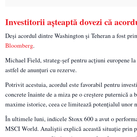
Investitorii așteaptă dovezi că acord
Deși acordul dintre Washington și Teheran a fost prim
Bloomberg
.
Michael Field, strateg-șef pentru acțiuni europene la
astfel de anunțuri cu rezerve.
Potrivit acestuia, acordul este favorabil pentru invest
concrete înainte de a miza pe o creștere puternică a bu
maxime istorice, ceea ce limitează potențialul unor n
În ultimele luni, indicele Stoxx 600 a avut o perfor
MSCI World. Analiștii explică această situație prin p