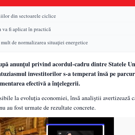
ilor din sectoarele ciclice
 va fi aplicat în practică
 mult de normalizarea situației energetice
după anunțul privind acordul-cadru dintre Statele Uni
tuziasmul investitorilor s-a temperat însă pe parcur
ementarea efectivă a înțelegerii.
ibile la evoluția economiei, însă analiștii avertizează c
u au fost urmate de rezultate concrete.