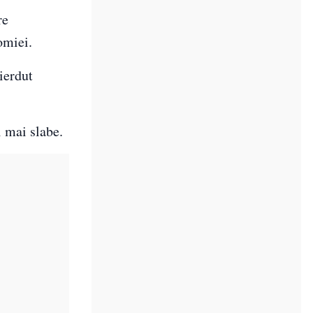
re
omiei.
pierdut
i mai slabe.