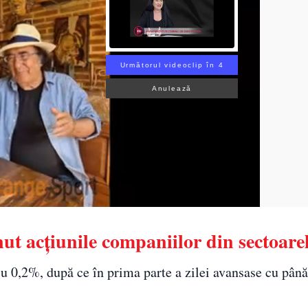
Următorul videoclip în 3
Anulează
ut acțiunile companiilor din sectoarel
cu 0,2%, după ce în prima parte a zilei avansase cu până