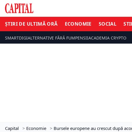
ȘTIRI DE ULTIMĂ ORĂ
ECONOMIE
SOCIAL
STI
SMARTDIGI
ALTERNATIVE FĂRĂ FUM
PENSII
ACADEMIA CRYPTO
Capital
>
Economie
>
Bursele europene au crescut după acor