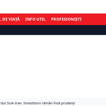
L DE VIAȚĂ
INFO UTIL
PROFESIONIȘTI
dul SUA-Iran. Investitorii rămân însă prudenți