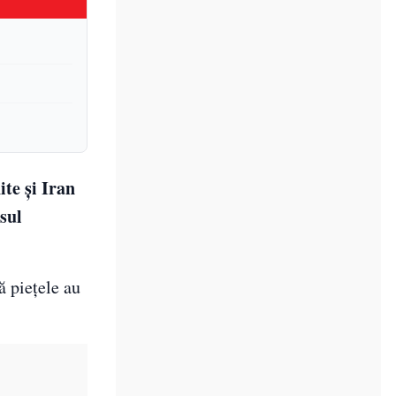
te și Iran
sul
ă piețele au