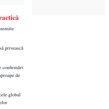
ractică
ansmite
 să privească
te confirmări
 aproape de
cele global
elor