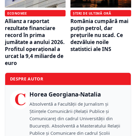
ECONOMIE
ȘTIRI DE ULTIMĂ ORĂ
Allianz a raportat
România cumpără mai
rezultate financiare
puțin petrol, dar
record în prima
prețurile nu scad. Ce
jumătate a anului 2026.
dezvăluie noile
Profitul operațional a
statistici ale INS
urcat la 9,4 miliarde de
euro
DESPRE AUTOR
C
Horea Georgiana-Natalia
Absolventă a Facultății de Jurnalism și
Științele Comunicării (Relații Publice și
Comunicare) din cadrul Universității din
București. Absolventă a Masteratului Relații
Publice și Comunicare din cadrul Școlii