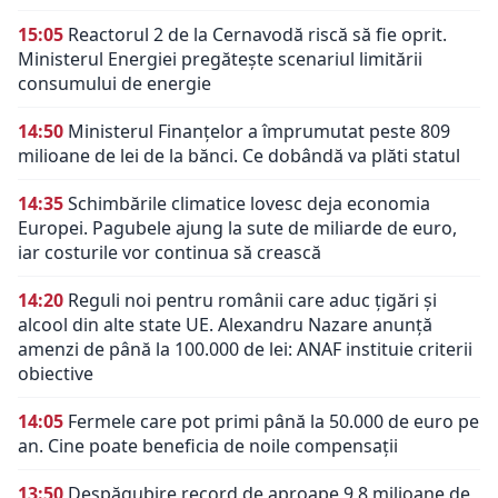
15:05
Reactorul 2 de la Cernavodă riscă să fie oprit.
Ministerul Energiei pregătește scenariul limitării
consumului de energie
14:50
Ministerul Finanțelor a împrumutat peste 809
milioane de lei de la bănci. Ce dobândă va plăti statul
14:35
Schimbările climatice lovesc deja economia
Europei. Pagubele ajung la sute de miliarde de euro,
iar costurile vor continua să crească
14:20
Reguli noi pentru românii care aduc țigări și
alcool din alte state UE. Alexandru Nazare anunță
amenzi de până la 100.000 de lei: ANAF instituie criterii
obiective
14:05
Fermele care pot primi până la 50.000 de euro pe
an. Cine poate beneficia de noile compensații
13:50
Despăgubire record de aproape 9,8 milioane de