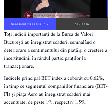
Următorul videoclip în 3
Anulează
Toți indicii importanți de la Bursa de Valori
București au înregistrat scăderi, semnalând o
deteriorare a sentimentului din piață și o creștere a
incertitudinii în rândul participanților la
tranzacționare.
Indicele principal
BET index
a coborât cu 0,62%,
în timp ce segmentul companiilor financiare (BET-
FI) și piața Aero au înregistrat scăderi mai
accentuate, de peste 1%, respectiv 1,5%.