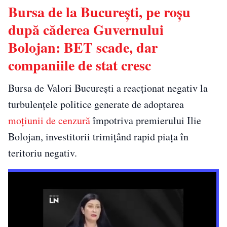
Bursa de la București, pe roșu
după căderea Guvernului
Bolojan: BET scade, dar
companiile de stat cresc
Bursa de Valori București
a reacționat negativ la
turbulențele politice generate de adoptarea
moțiunii de cenzură
împotriva premierului
Ilie
Bolojan
, investitorii trimițând rapid piața în
teritoriu negativ.