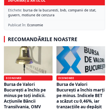
INFORMAȚII ARTICOL
Etichete:
bursa de la bucuresti
,
bvb
,
companii de stat
,
guvern
,
motiune de cenzura
Publicat în:
Economie
RECOMANDĂRILE NOASTRE
ECONOMIE
ECONOMIE
Bursa de Valori
Bursa de Valori
București a închis pe
București a închis marți
minus pe toți indicii.
pe minus. Indicele BET
Acțiunile Băncii
a scăzut cu 0,46%, iar
Transilvania, OMV
tranzacțiile au depășit