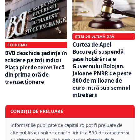
ȘTIRI DE ULTIMĂ ORĂ
Curtea de Apel
ECONOMIE
București suspendă
BVB deschide ședința în
șase hotărâri ale
scădere pe toți indicii.
Guvernului Bolojan.
Piața pierde teren încă
Jaloane PNRR de peste
din prima oră de
800 de milioane de
tranzacționare
euro intră sub semnul
întrebării
CONDIȚII DE PRELUARE
Informațiile publicate de capital.ro pot fi preluate de
alte publicații online doar în limita a 500 de caractere și
cu citarea sursei cu link activ. Orice abatere de la