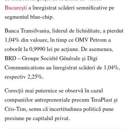
București
a înregistrat scăderi semnificative pe
segmentul blue-chip.
Banca Transilvania
, liderul de lichiditate, a pierdut
1,04% din valoare, în timp ce
OMV Petrom
a
coborât la 0,9990 lei pe acțiune. De asemenea,
BRD – Groupe Société Générale
și
Digi
Communications
au înregistrat scăderi de 1,04%,
respectiv 2,25%.
Corecții mai puternice se observă în cazul
companiilor antreprenoriale precum
TeraPlast
și
Cris-Tim
, semn că incertitudinea politică pune
presiune pe capitalul privat.