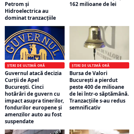
Petrom și
162 milioane de lei
Hidroelectrica au
dominat tranzacțiile
ȘTIRI DE ULTIMĂ ORĂ
ȘTIRI DE ULTIMĂ ORĂ
Guvernul atacă decizia
Bursa de Valori
Curții de Apel
București a pierdut
București. Cinci
peste 400 de milioane
hotărâri de guvern cu
de lei într-o săptămână.
impact asupra tinerilor,
Tranzacțiile s-au redus
fondurilor europene și
semnificativ
amenzilor auto au fost
suspendate