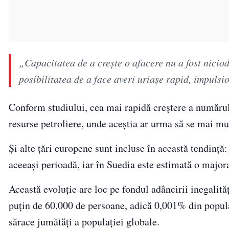
„Capacitatea de a creşte o afacere nu a fost nicio
posibilitatea de a face averi uriaşe rapid, impulsi
Conform studiului, cea mai rapidă creștere a numărul
resurse petroliere, unde aceștia ar urma să se mai mu
Și alte țări europene sunt incluse în această tendință:
aceeași perioadă, iar în Suedia este estimată o major
Această evoluție are loc pe fondul adâncirii inegalită
puțin de 60.000 de persoane, adică 0,001% din populaț
sărace jumătăți a populației globale.