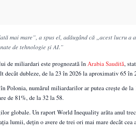
dată mai mare”, a spus el, adăugând că „acest lucru a 
onate de tehnologie şi AI.”
ui de miliardari este prognozată în
Arabia Saudită
, sta
lt decât dubleze, de la 23 în 2026 la aproximativ 65 în 
 în Polonia, numărul miliardarilor ar putea crește de la 
are de 81%, de la 32 la 58.
ților globale. Un raport World Inequality arăta anul tre
ia lumii, dețin o avere de trei ori mai mare decât cea 