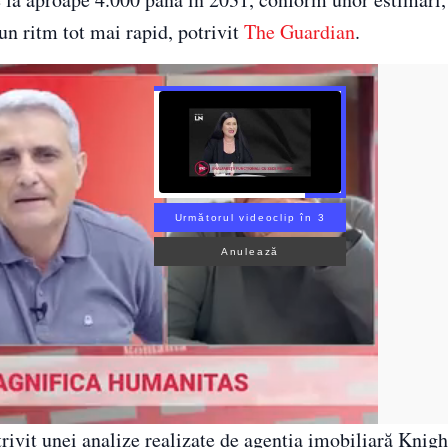
-un ritm tot mai rapid, potrivit
The Guardian
.
Următorul videoclip în 1
Anulează
otrivit unei analize realizate de agenția imobiliară Knig