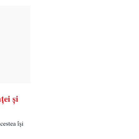
ței și
cestea își