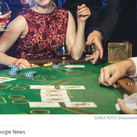
SURSA FOTO: Dreamstime-
oogle News