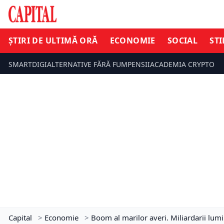
ȘTIRI DE ULTIMĂ ORĂ
ECONOMIE
SOCIAL
STI
SMARTDIGI
ALTERNATIVE FĂRĂ FUM
PENSII
ACADEMIA CRYPTO
Capital
>
Economie
>
Boom al marilor averi. Miliardarii lum