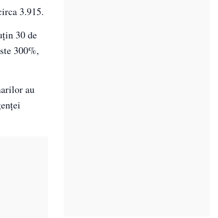
circa 3.915.
uțin 30 de
este 300%,
arilor au
genței