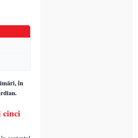
imări, în
ardian.
 cinci
 în contextul