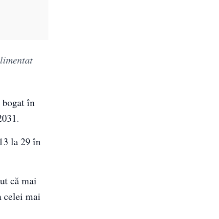
alimentat
t bogat în
2031.
13 la 29 în
cut că mai
a celei mai