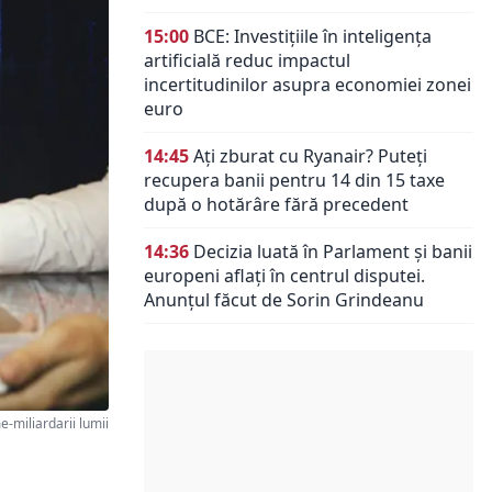
15:00
BCE: Investițiile în inteligența
artificială reduc impactul
incertitudinilor asupra economiei zonei
euro
14:45
Ați zburat cu Ryanair? Puteți
recupera banii pentru 14 din 15 taxe
după o hotărâre fără precedent
14:36
Decizia luată în Parlament și banii
europeni aflați în centrul disputei.
Anunțul făcut de Sorin Grindeanu
miliardarii lumii