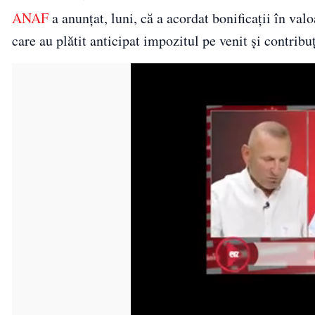
ANAF
a anunțat, luni, că a acordat bonificații în val
care au plătit anticipat impozitul pe venit și contribu