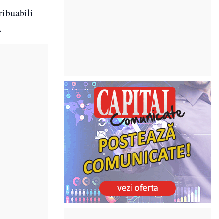
ribuabili
.