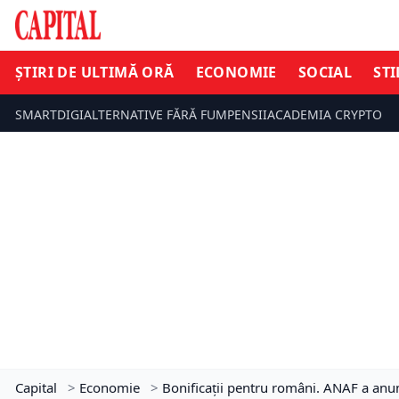
ȘTIRI DE ULTIMĂ ORĂ
ECONOMIE
SOCIAL
STI
SMARTDIGI
ALTERNATIVE FĂRĂ FUM
PENSII
ACADEMIA CRYPTO
Capital
>
Economie
>
Bonificații pentru români. ANAF a anun