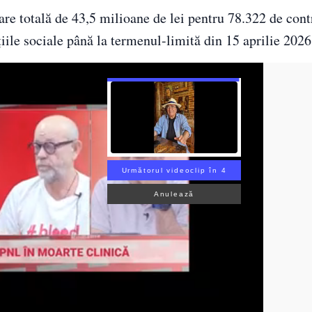
oare totală de 43,5 milioane de lei pentru 78.322 de cont
țiile sociale până la termenul-limită din 15 aprilie 2026
Următorul videoclip în 3
Anulează