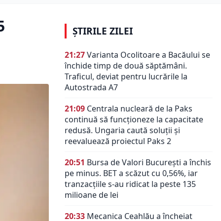
5
ȘTIRILE ZILEI
21:27
Varianta Ocolitoare a Bacăului se
închide timp de două săptămâni.
Traficul, deviat pentru lucrările la
Autostrada A7
21:09
Centrala nucleară de la Paks
continuă să funcționeze la capacitate
redusă. Ungaria caută soluții și
reevaluează proiectul Paks 2
20:51
Bursa de Valori București a închis
pe minus. BET a scăzut cu 0,56%, iar
tranzacțiile s-au ridicat la peste 135
milioane de lei
20:33
Mecanica Ceahlău a încheiat