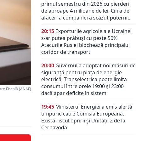
primul semestru din 2026 cu pierderi
de aproape 4 milioane de lei. Cifra de
afaceri a companiei a scăzut puternic
20:15
Exporturile agricole ale Ucrainei
s-ar putea prăbuși cu peste 50%.
Atacurile Rusiei blochează principalul
coridor de transport
20:00
Guvernul a adoptat noi măsuri de
siguranță pentru piața de energie
electrică. Transelectrica poate limita
consumul între orele 19:00 și 23:00
re Fiscală (ANAF)
dacă apar deficite în sistem
19:45
Ministerul Energiei a emis alertă
timpurie către Comisia Europeană.
Există riscul opririi și Unității 2 de la
Cernavodă