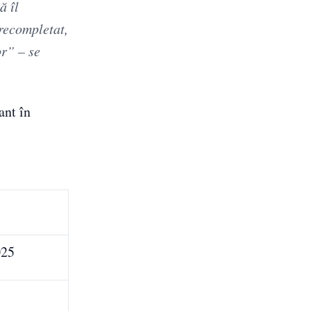
ă îl
precompletat,
or” – se
ant în
025