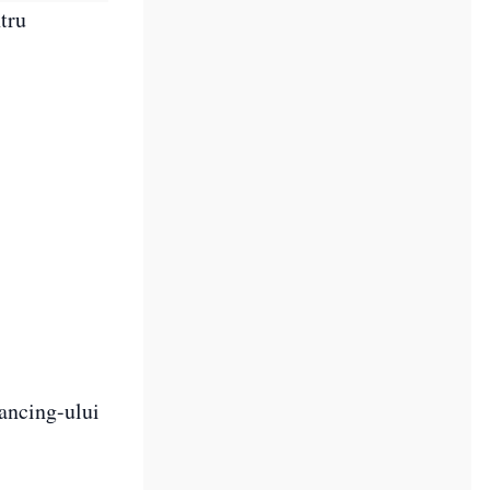
ntru
lancing-ului