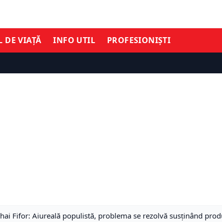
L DE VIAȚĂ
INFO UTIL
PROFESIONIȘTI
hai Fifor: Aiureală populistă, problema se rezolvă susținând prod