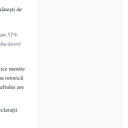
mânești de
imum 51%
ducătorii
lice menite
au retorică
aftului are
clarații