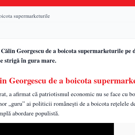
boicota supermarketurile
i Călin Georgescu de a boicota supermarketurile pe 
e strigă în gura mare.
lin Georgescu de a boicota supermarke
at, a afirmat că patriotismul economic nu se face cu boi
nor „guru” ai politicii românești de a boicota rețelele d
implă abordare populistă.