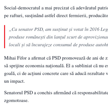
Social-democratul a mai precizat că adevăratul patr
pe rafturi, susținând astfel direct fermierii, producăto
„Ca senator PSD, am susținut și votat în 2016 Le
produse românești din lanțul scurt de aprovizionar
locali și să încurajeze consumul de produse autoht
Mihai Fifor a afirmat că PSD promovează de ani de z
să sprijine economia națională. El a subliniat că nu e
goală, ci de acțiuni concrete care să aducă rezultate vi
un impact.
Senatorul PSD a conchis afirmând că responsabilitatea
zgomotoase.