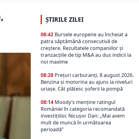
,
ȘTIRILE ZILEI
08:42
Bursele europene au încheiat a
patra săptămână consecutivă de
creștere. Rezultatele companiilor și
tranzacțiile de tip M&A au dus indicii la
noi maxime
08:28
Prețuri carburanți, 8 august 2026.
Benzina și motorina au ajuns la niveluri
uriașe. Cât plătesc șoferii la pompă
08:14
Moody’s menține ratingul
României în categoria recomandată
investițiilor. Nicușor Dan: „Mai avem
mult de muncă în următoarea
perioadă”