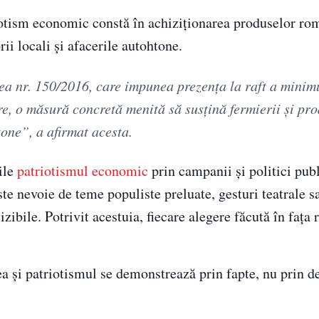
iotism economic constă în achiziționarea produselor ro
rii locali și afacerile autohtone.
gea nr. 150/2016, care impunea prezența la raft a min
e, o măsură concretă menită să susțină fermierii și pro
one”, a afirmat acesta.
ile
patriotismul economic
prin campanii și politici pub
ste nevoie de teme populiste preluate, gesturi teatrale s
zibile. Potrivit acestuia, fiecare alegere făcută în fața r
 și patriotismul se demonstrează prin fapte, nu prin de