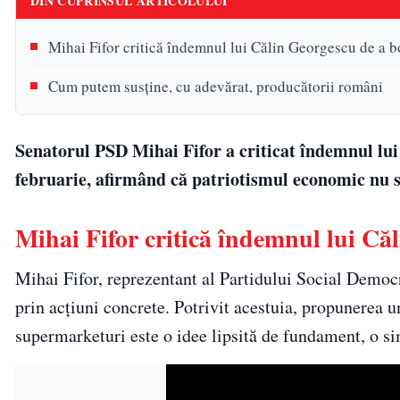
DIN CUPRINSUL ARTICOLULUI
Mihai Fifor critică îndemnul lui Călin Georgescu de a 
Cum putem susține, cu adevărat, producătorii români
Senatorul PSD Mihai Fifor a criticat îndemnul lu
februarie, afirmând că patriotismul economic nu s
Mihai Fifor critică îndemnul lui Că
Mihai Fifor, reprezentant al Partidului Social Democr
prin acțiuni concrete. Potrivit acestuia, propunerea u
supermarketuri este o idee lipsită de fundament, o s