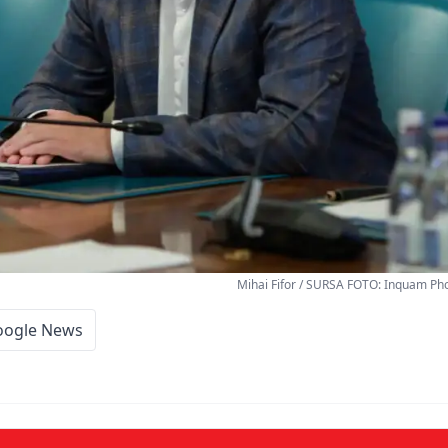
Mihai Fifor / SURSA FOTO: Inquam Pho
oogle News