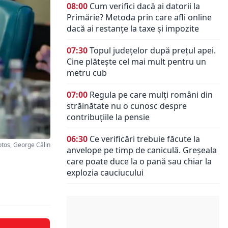
08:00
Cum verifici dacă ai datorii la
Primărie? Metoda prin care afli online
dacă ai restanțe la taxe și impozite
07:30
Topul județelor după prețul apei.
Cine plătește cel mai mult pentru un
metru cub
07:00
Regula pe care mulți români din
străinătate nu o cunosc despre
contribuțiile la pensie
06:30
Ce verificări trebuie făcute la
tos, George Călin
anvelope pe timp de caniculă. Greșeala
care poate duce la o pană sau chiar la
explozia cauciucului