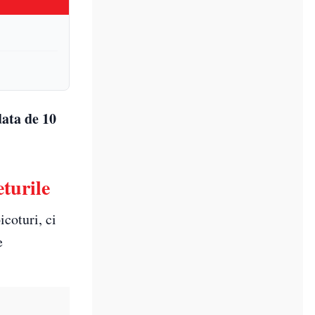
data de 10
turile
coturi, ci
e