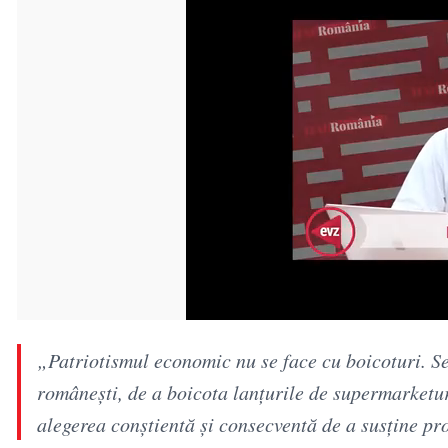
„Patriotismul economic nu se face cu boicoturi. Se 
româneşti, de a boicota lanţurile de supermarketur
alegerea conştientă şi consecventă de a susţine pr