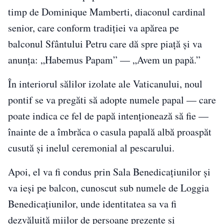
timp de Dominique Mamberti, diaconul cardinal
senior, care conform tradiției va apărea pe
balconul Sfântului Petru care dă spre piață și va
anunța: „Habemus Papam” — „Avem un papă.”
În interiorul sălilor izolate ale Vaticanului, noul
pontif se va pregăti să adopte numele papal — care
poate indica ce fel de papă intenționează să fie —
înainte de a îmbrăca o casula papală albă proaspăt
cusută și inelul ceremonial al pescarului.
Apoi, el va fi condus prin Sala Benedicațiunilor și
va ieși pe balcon, cunoscut sub numele de Loggia
Benedicațiunilor, unde identitatea sa va fi
dezvăluită miilor de persoane prezente și