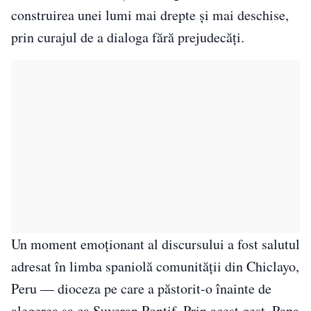
construirea unei lumi mai drepte și mai deschise,
prin curajul de a dialoga fără prejudecăți.
Un moment emoționant al discursului a fost salutul
adresat în limba spaniolă comunității din Chiclayo,
Peru — dioceza pe care a păstorit-o înainte de
alegerea sa ca Suveran Pontif. Prin acest gest, Papa