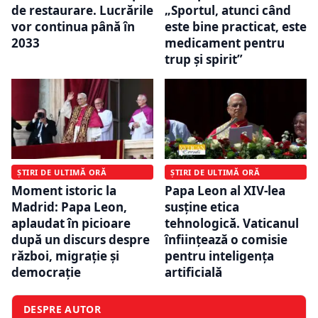
de restaurare. Lucrările
„Sportul, atunci când
vor continua până în
este bine practicat, este
2033
medicament pentru
trup şi spirit”
ȘTIRI DE ULTIMĂ ORĂ
ȘTIRI DE ULTIMĂ ORĂ
Moment istoric la
Papa Leon al XIV-lea
Madrid: Papa Leon,
susține etica
aplaudat în picioare
tehnologică. Vaticanul
după un discurs despre
înființează o comisie
război, migrație și
pentru inteligența
democrație
artificială
DESPRE AUTOR