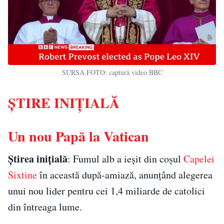
SURSA FOTO: captură video BBC
ȘTIRE INIȚIALĂ
Un nou Papă la Vatican
Știrea inițială
: Fumul alb a ieșit din coșul
Capelei
Sixtine
în această după-amiază, anunțând alegerea
unui nou lider pentru cei 1,4 miliarde de catolici
din întreaga lume.