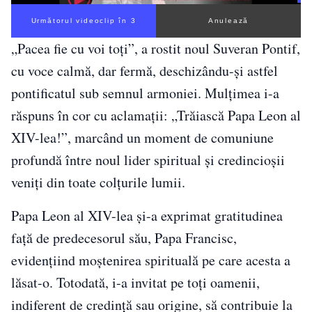
Următorul videoclip în 2
Anulează
„Pacea fie cu voi toţi”, a rostit noul Suveran Pontif,
cu voce calmă, dar fermă, deschizându-și astfel
pontificatul sub semnul armoniei. Mulțimea i-a
răspuns în cor cu aclamații: „Trăiască Papa Leon al
XIV-lea!”, marcând un moment de comuniune
profundă între noul lider spiritual și credincioșii
veniți din toate colțurile lumii.
Papa Leon al XIV-lea și-a exprimat gratitudinea
față de predecesorul său, Papa Francisc,
evidențiind moștenirea spirituală pe care acesta a
lăsat-o. Totodată, i-a invitat pe toți oamenii,
indiferent de credință sau origine, să contribuie la