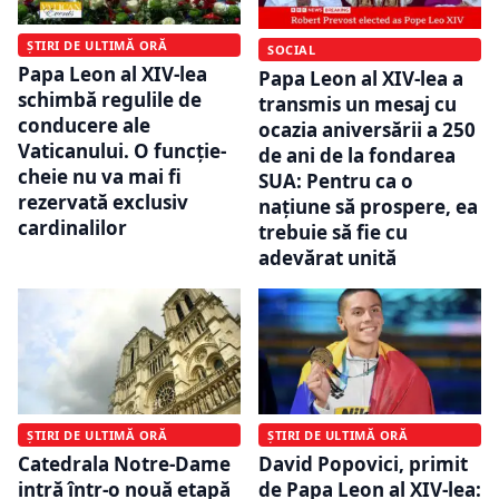
ȘTIRI DE ULTIMĂ ORĂ
SOCIAL
Papa Leon al XIV-lea
Papa Leon al XIV-lea a
schimbă regulile de
transmis un mesaj cu
conducere ale
ocazia aniversării a 250
Vaticanului. O funcție-
de ani de la fondarea
cheie nu va mai fi
SUA: Pentru ca o
rezervată exclusiv
națiune să prospere, ea
cardinalilor
trebuie să fie cu
adevărat unită
ȘTIRI DE ULTIMĂ ORĂ
ȘTIRI DE ULTIMĂ ORĂ
Catedrala Notre-Dame
David Popovici, primit
intră într-o nouă etapă
de Papa Leon al XIV-lea: