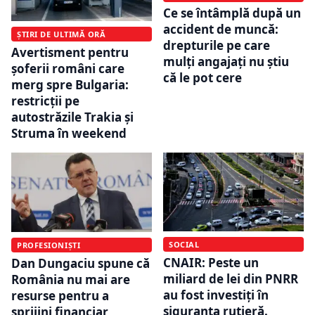
Ce se întâmplă după un
accident de muncă:
ȘTIRI DE ULTIMĂ ORĂ
drepturile pe care
Avertisment pentru
mulți angajați nu știu
șoferii români care
că le pot cere
merg spre Bulgaria:
restricții pe
autostrăzile Trakia și
Struma în weekend
SOCIAL
PROFESIONIȘTI
CNAIR: Peste un
Dan Dungaciu spune că
miliard de lei din PNRR
România nu mai are
au fost investiți în
resurse pentru a
siguranța rutieră.
sprijini financiar