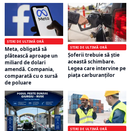
ȘTIRI DE ULTIMĂ ORĂ
ȘTIRI DE ULTIMĂ ORĂ
Meta, obligată să
Șoferii trebuie să știe
plătească aproape un
această schimbare.
miliard de dolari
Legea care intervine pe
amendă. Compania,
piața carburanților
comparată cu o sursă
de poluare
ȘTIRI DE ULTIMĂ ORĂ