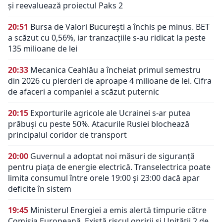
și reevaluează proiectul Paks 2
20:51
Bursa de Valori București a închis pe minus. BET
a scăzut cu 0,56%, iar tranzacțiile s-au ridicat la peste
135 milioane de lei
20:33
Mecanica Ceahlău a încheiat primul semestru
din 2026 cu pierderi de aproape 4 milioane de lei. Cifra
de afaceri a companiei a scăzut puternic
20:15
Exporturile agricole ale Ucrainei s-ar putea
prăbuși cu peste 50%. Atacurile Rusiei blochează
principalul coridor de transport
20:00
Guvernul a adoptat noi măsuri de siguranță
pentru piața de energie electrică. Transelectrica poate
limita consumul între orele 19:00 și 23:00 dacă apar
deficite în sistem
19:45
Ministerul Energiei a emis alertă timpurie către
Comisia Europeană. Există riscul opririi și Unității 2 de