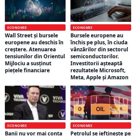
ECONOMIE
ECONOMIE
Wall Street și bursele
Bursele europene au
europene au deschis în
închis pe plus, în ciuda
creștere. Atenuarea
vânzărilor din sectorul
tensiunilor din Orientul
semiconductorilor.
Mijlociu a susținut
Investitorii așteaptă
piețele financiare
rezultatele Microsoft,
Meta, Apple și Amazon
ECONOMIE
ECONOMIE
Banii nu vor mai conta
Petrolul se ieftinește pe