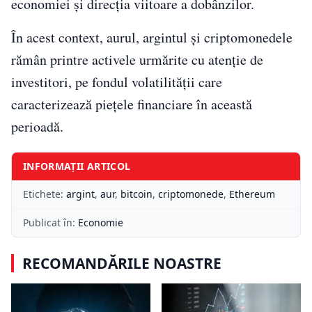
economiei și direcția viitoare a dobânzilor.
În acest context, aurul, argintul și criptomonedele
rămân printre activele urmărite cu atenție de
investitori, pe fondul volatilității care
caracterizează piețele financiare în această
perioadă.
INFORMAȚII ARTICOL
Etichete:
argint
,
aur
,
bitcoin
,
criptomonede
,
Ethereum
Publicat în:
Economie
RECOMANDĂRILE NOASTRE