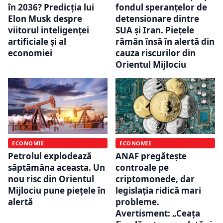
în 2036? Predicția lui
fondul speranțelor de
Elon Musk despre
detensionare dintre
viitorul inteligenței
SUA și Iran. Piețele
artificiale și al
rămân însă în alertă din
economiei
cauza riscurilor din
Orientul Mijlociu
ECONOMIE
ECONOMIE
Petrolul explodează
ANAF pregătește
săptămâna aceasta. Un
controale pe
nou risc din Orientul
criptomonede, dar
Mijlociu pune piețele în
legislația ridică mari
alertă
probleme.
Avertisment: „Ceața