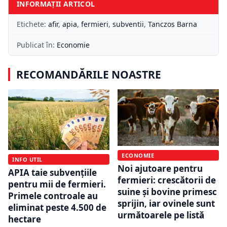
INFORMAȚII ARTICOL
Etichete:
afir
,
apia
,
fermieri
,
subventii
,
Tanczos Barna
Publicat în:
Economie
RECOMANDĂRILE NOASTRE
ECONOMIE
INFO UTIL
Noi ajutoare pentru
APIA taie subvențiile
fermieri: crescătorii de
pentru mii de fermieri.
suine și bovine primesc
Primele controale au
sprijin, iar ovinele sunt
eliminat peste 4.500 de
următoarele pe listă
hectare