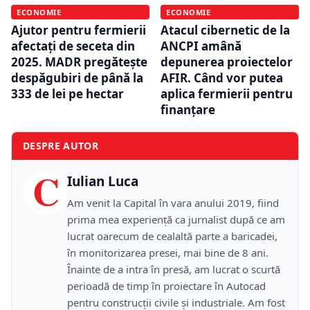
ECONOMIE
ECONOMIE
Ajutor pentru fermierii
Atacul cibernetic de la
afectați de seceta din
ANCPI amână
2025. MADR pregătește
depunerea proiectelor
despăgubiri de până la
AFIR. Când vor putea
333 de lei pe hectar
aplica fermierii pentru
finanțare
DESPRE AUTOR
C
Iulian Luca
Am venit la Capital în vara anului 2019, fiind
prima mea experiență ca jurnalist după ce am
lucrat oarecum de cealaltă parte a baricadei,
în monitorizarea presei, mai bine de 8 ani.
Înainte de a intra în presă, am lucrat o scurtă
perioadă de timp în proiectare în Autocad
pentru construcții civile și industriale. Am fost