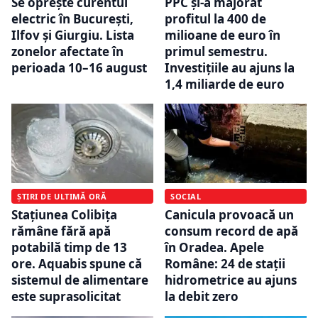
Se oprește curentul
PPC și-a majorat
electric în București,
profitul la 400 de
Ilfov și Giurgiu. Lista
milioane de euro în
zonelor afectate în
primul semestru.
perioada 10–16 august
Investițiile au ajuns la
1,4 miliarde de euro
ȘTIRI DE ULTIMĂ ORĂ
SOCIAL
Stațiunea Colibița
Canicula provoacă un
rămâne fără apă
consum record de apă
potabilă timp de 13
în Oradea. Apele
ore. Aquabis spune că
Române: 24 de stații
sistemul de alimentare
hidrometrice au ajuns
este suprasolicitat
la debit zero