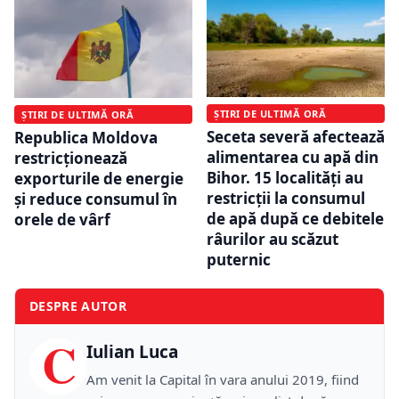
ȘTIRI DE ULTIMĂ ORĂ
ȘTIRI DE ULTIMĂ ORĂ
Seceta severă afectează
Republica Moldova
alimentarea cu apă din
restricționează
Bihor. 15 localități au
exporturile de energie
restricții la consumul
și reduce consumul în
de apă după ce debitele
orele de vârf
râurilor au scăzut
puternic
DESPRE AUTOR
C
Iulian Luca
Am venit la Capital în vara anului 2019, fiind