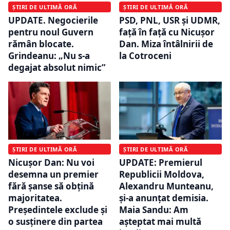
ȘTIRI DE ULTIMĂ ORĂ
ȘTIRI DE ULTIMĂ ORĂ
UPDATE. Negocierile
PSD, PNL, USR și UDMR,
pentru noul Guvern
față în față cu Nicușor
rămân blocate.
Dan. Miza întâlnirii de
Grindeanu: „Nu s-a
la Cotroceni
degajat absolut nimic”
ȘTIRI DE ULTIMĂ ORĂ
ȘTIRI DE ULTIMĂ ORĂ
Nicușor Dan: Nu voi
UPDATE: Premierul
desemna un premier
Republicii Moldova,
fără șanse să obțină
Alexandru Munteanu,
majoritatea.
și-a anunțat demisia.
Președintele exclude și
Maia Sandu: Am
o susținere din partea
așteptat mai multă