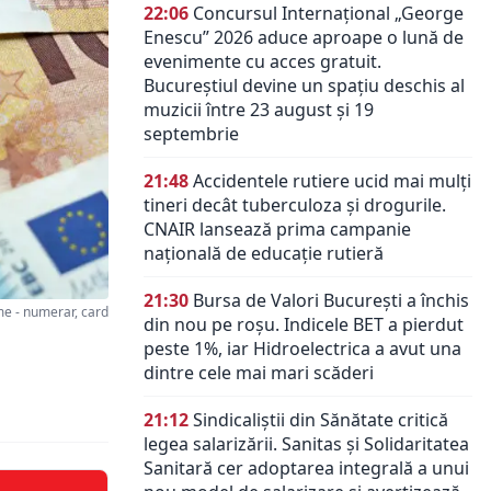
22:06
Concursul Internațional „George
Enescu” 2026 aduce aproape o lună de
evenimente cu acces gratuit.
Bucureștiul devine un spațiu deschis al
muzicii între 23 august și 19
septembrie
21:48
Accidentele rutiere ucid mai mulți
tineri decât tuberculoza și drogurile.
CNAIR lansează prima campanie
națională de educație rutieră
21:30
Bursa de Valori București a închis
 - numerar, card
din nou pe roșu. Indicele BET a pierdut
peste 1%, iar Hidroelectrica a avut una
dintre cele mai mari scăderi
21:12
Sindicaliștii din Sănătate critică
legea salarizării. Sanitas și Solidaritatea
Sanitară cer adoptarea integrală a unui