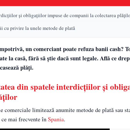
dicțiilor și obligațiilor impuse de companii la colectarea plățil
ii cu privire la unele metode de plată
dimpotrivă, un comerciant poate refuza banii cash? T
 la casă, fără să știe dacă sunt legale. Află ce drept
casează plăți.
ea din spatele interdicțiilor și obliga
ților
ile comerciale limitează anumite metode de plată sau st
în ce mai frecvente în
Spania
.