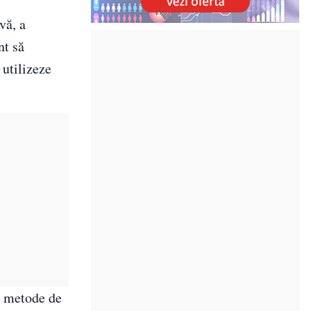
vă, a
nt să
 utilizeze
te metode de