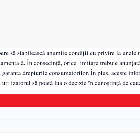
bere să stabilească anumite condiții cu privire la unele
ndamentală. În consecință, orice limitare trebuie anunțat
i a garanta drepturile consumatorilor. În plus, aceste info
t utilizatorul să poată lua o decizie în cunoștință de cau