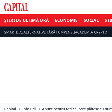
ȘTIRI DE ULTIMĂ ORĂ
ECONOMIE
SOCIAL
STI
SMARTDIGI
ALTERNATIVE FĂRĂ FUM
PENSII
ACADEMIA CRYPTO
Capital
>
Info util
>
Anunț pentru toți cei care plătesc cu num