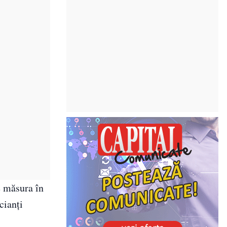
e măsura în
cianți