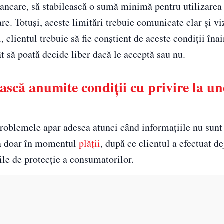
ancare, să stabilească o sumă minimă pentru utilizarea 
. Totuși, aceste limitări trebuie comunicate clar și viz
 clientul trebuie să fie conștient de aceste condiții înai
ât să poată decide liber dacă le acceptă sau nu.
ească anumite condiții cu privire la un
problemele apar adesea atunci când informațiile nu sunt
ia doar în momentul
plății
, după ce clientul a efectuat de
ile de protecție a consumatorilor.