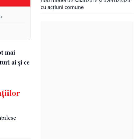
nou model de salarizare și avertizează
cu acțiuni comune
or
ot mai
uri ai și ce
țiilor
abilesc