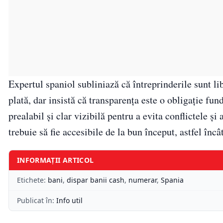
Expertul spaniol subliniază că întreprinderile sunt li
plată, dar insistă că transparența este o obligație fu
prealabil și clar vizibilă pentru a evita conflictele ș
trebuie să fie accesibile de la bun început, astfel încâ
INFORMAȚII ARTICOL
Etichete:
bani
,
dispar banii cash
,
numerar
,
Spania
Publicat în:
Info util