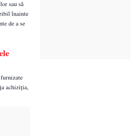
lor sau să
ibil înainte
nte de a se
ele
 furnizate
ja achiziția,