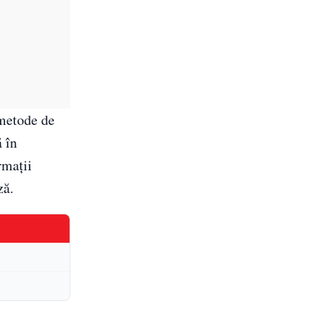
 metode de
ă în
rmații
ză.