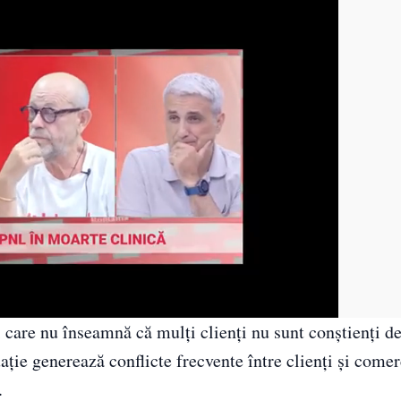
i care nu înseamnă că mulți clienți nu sunt conștienți d
ație generează conflicte frecvente între clienți și comer
.