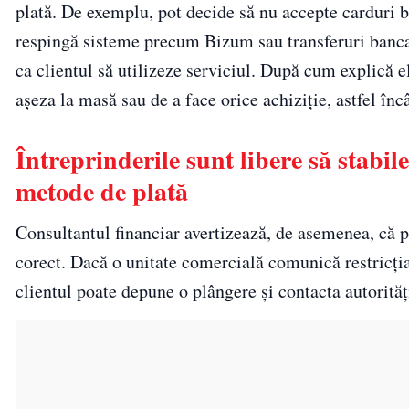
plată. De exemplu, pot decide să nu accepte carduri b
respingă sisteme precum Bizum sau transferuri bancare
ca clientul să utilizeze serviciul. După cum explică el,
așeza la masă sau de a face orice achiziție, astfel înc
Întreprinderile sunt libere să stabil
metode de plată
Consultantul financiar avertizează, de asemenea, că 
corect. Dacă o unitate comercială comunică restricț
clientul poate depune o plângere și contacta autorităț