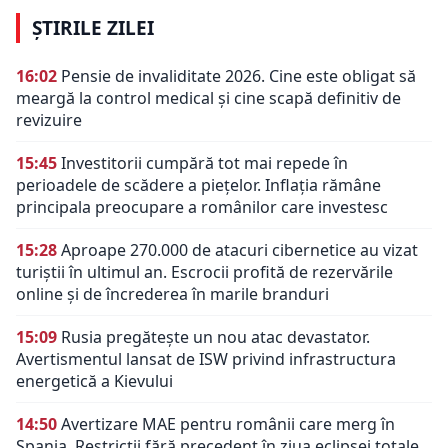
ȘTIRILE ZILEI
16:02
Pensie de invaliditate 2026. Cine este obligat să
meargă la control medical și cine scapă definitiv de
revizuire
15:45
Investitorii cumpără tot mai repede în
perioadele de scădere a piețelor. Inflația rămâne
principala preocupare a românilor care investesc
15:28
Aproape 270.000 de atacuri cibernetice au vizat
turiștii în ultimul an. Escrocii profită de rezervările
online și de încrederea în marile branduri
15:09
Rusia pregătește un nou atac devastator.
Avertismentul lansat de ISW privind infrastructura
energetică a Kievului
14:50
Avertizare MAE pentru românii care merg în
Spania. Restricții fără precedent în ziua eclipsei totale