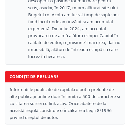
descoperit o pasiune tot mai mare pentru
scris, așadar, în 2017, m-am alăturat site-ului
Bugetul.ro. Acolo am lucrat timp de șapte ani,
fiind locul unde am învățat și am acumulat
experiență. Din iulie 2024, am acceptat
provocarea de a mă alătura echipei Capital în
calitate de editor, o „misiune” mai grea, dar nu
imposibilă, alături de întreaga echipă cu care
lucrez în fiecare zi.
CONDIȚII DE PRELUARE
Informațiile publicate de capital.ro pot fi preluate de
alte publicații online doar în limita a 500 de caractere și
cu citarea sursei cu link activ. Orice abatere de la
această regulă constituie o încălcare a Legii 8/1996
privind dreptul de autor.