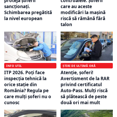
proteja șoferii
controalele. Șoferii
sancționați.
care au aceste
Schimbarea pregătită
modificări la mașină
la nivel european
riscă să rămână fără
talon
INFO UTIL
ȘTIRI DE ULTIMĂ ORĂ
ITP 2026. Poți face
Atenție, șoferi!
inspecția tehnică la
Avertisment de la RAR
orice stație din
privind certificatul
România? Regula pe
Auto-Pass. Mulți riscă
care mulți șoferi nu o
să plătească de peste
cunosc
două ori mai mult