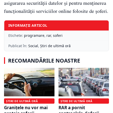
asigurarea securității datelor și pentru menținerea
funcționalității serviciilor online folosite de șoferi.
INFORMAȚII ARTICOL
Etichete:
programare
,
rar
,
soferi
Publicat în:
Social
,
Știri de ultimă oră
RECOMANDĂRILE NOASTRE
ȘTIRI DE ULTIMĂ ORĂ
ȘTIRI DE ULTIMĂ ORĂ
Granițele nu vor mai
RAR a pornit