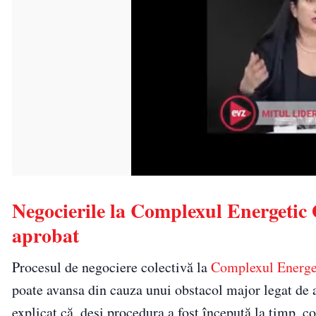
Negocierile la Complexul Energetic O
aprobat
Procesul de negociere colectivă la
Complexul Energe
poate avansa din cauza unui obstacol major legat de
explicat că, deși procedura a fost începută la timp, c