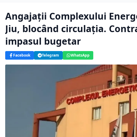
Angajații Complexului Energe
Jiu, blocând circulația. Cont
impasul bugetar
Facebook
Telegram
WhatsApp