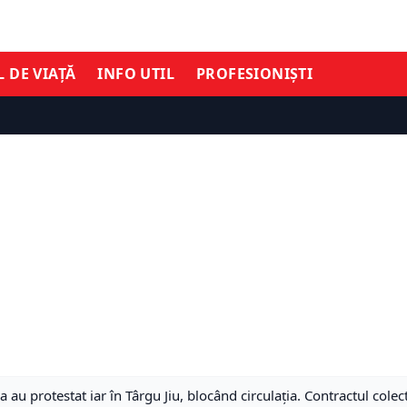
L DE VIAȚĂ
INFO UTIL
PROFESIONIȘTI
 au protestat iar în Târgu Jiu, blocând circulația. Contractul col