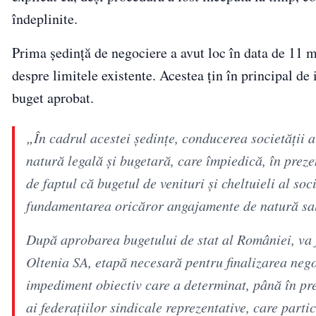
îndeplinite.
Prima ședință de negociere a avut loc în data de 11 m
despre limitele existente. Acestea țin în principal de
buget aprobat.
„În cadrul acestei şedinţe, conducerea societăţii a 
natură legală şi bugetară, care împiedică, în preze
de faptul că bugetul de venituri şi cheltuieli al so
fundamentarea oricăror angajamente de natură sal
După aprobarea bugetului de stat al României, va 
Oltenia SA, etapă necesară pentru finalizarea nego
impediment obiectiv care a determinat, până în prez
ai federaţiilor sindicale reprezentative, care par