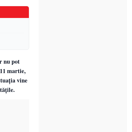
r nu pot
 11 martie,
ituația vine
ățile.