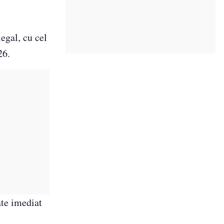
egal, cu cel
26.
ate imediat