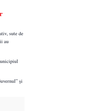
r
tiv, sute de
ii au
unicipiul
Guvernul” și