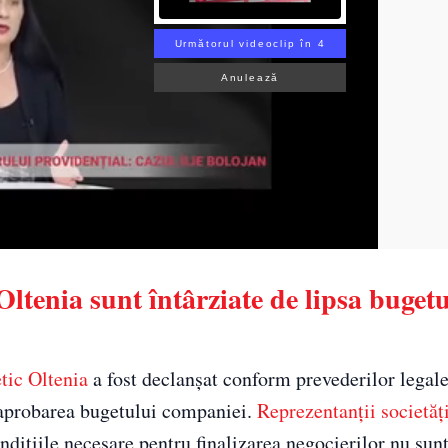
Următorul videoclip în 3
Anulează
ltenia sunt întârziate de lipsa bugetu
tic Oltenia
a fost declanșat conform prevederilor legale
 aprobarea bugetului companiei.
Reprezentanții societăț
ondițiile necesare pentru finalizarea negocierilor nu sun