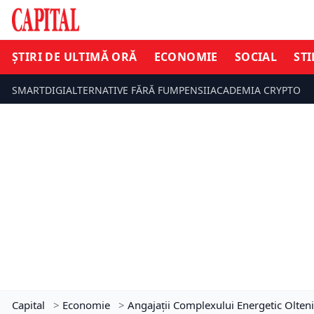
ȘTIRI DE ULTIMĂ ORĂ
ECONOMIE
SOCIAL
STI
SMARTDIGI
ALTERNATIVE FĂRĂ FUM
PENSII
ACADEMIA CRYPTO
Capital
>
Economie
>
Angajații Complexului Energetic Oltenia