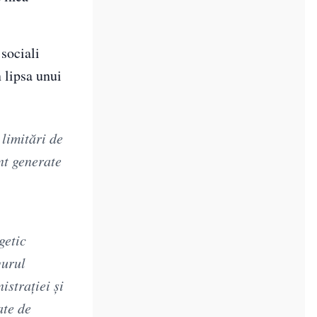
 sociali
n lipsa unui
 limitări de
nt generate
getic
gurul
istraţiei şi
ate de