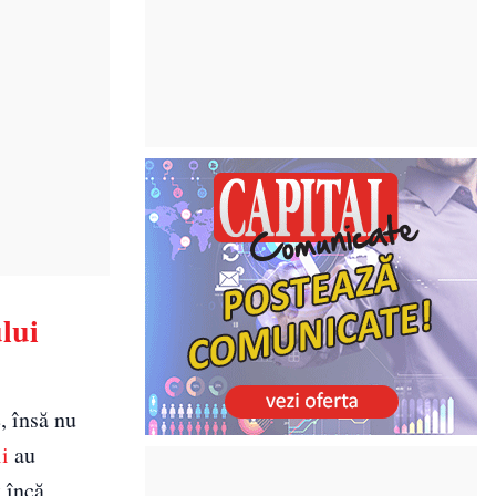
lui
, însă nu
ii
au
t încă