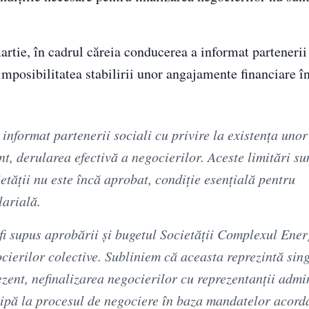
artie, în cadrul căreia conducerea a informat partenerii
 imposibilitatea stabilirii unor angajamente financiare î
informat partenerii sociali cu privire la existenţa unor
nt, derularea efectivă a negocierilor. Aceste limitări su
cietăţii nu este încă aprobat, condiţie esenţială pentru
arială.
fi supus aprobării şi bugetul Societăţii Complexul Ener
cierilor colective. Subliniem că aceasta reprezintă sin
ent, nefinalizarea negocierilor cu reprezentanţii admin
ticipă la procesul de negociere în baza mandatelor acord