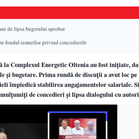
ate de lipsa bugetului aprobat
pe fondul temerilor privind concedierile
 la Complexul Energetic Oltenia au fost inițiate, da
e și bugetare. Prima rundă de discuții a avut loc pe
uieli împiedică stabilirea angajamentelor salariale. S
mulțumiți de concedieri și lipsa dialogului cu autorit