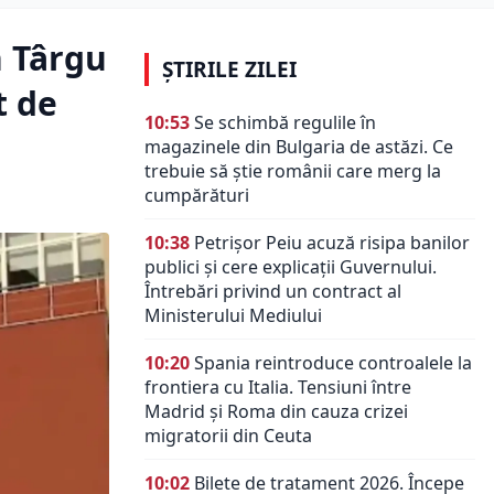
n Târgu
ȘTIRILE ZILEI
t de
10:53
Se schimbă regulile în
magazinele din Bulgaria de astăzi. Ce
trebuie să știe românii care merg la
cumpărături
10:38
Petrișor Peiu acuză risipa banilor
publici și cere explicații Guvernului.
Întrebări privind un contract al
Ministerului Mediului
10:20
Spania reintroduce controalele la
frontiera cu Italia. Tensiuni între
Madrid și Roma din cauza crizei
migratorii din Ceuta
10:02
Bilete de tratament 2026. Începe