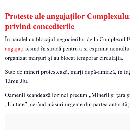
Proteste ale angajaților Complexulu
privind concedierile
În paralel cu blocajul negocierilor de la Complexul En
angajați
ieșind în stradă pentru a-și exprima nemulțumi
organizat marșuri și au blocat temporar circulația.
Sute de mineri protestează, marți după-amiază, în f
Târgu Jiu.
Oamenii scandează lozinci precum „Minerii și țara și
„Unitate”, cerând măsuri urgente din partea autorități