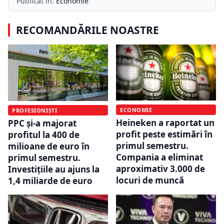
Publicat în:
Economie
RECOMANDĂRILE NOASTRE
ECONOMIE
PROFESIONIȘTI
Heineken a raportat un
PPC și-a majorat
profit peste estimări în
profitul la 400 de
primul semestru.
milioane de euro în
Compania a eliminat
primul semestru.
aproximativ 3.000 de
Investițiile au ajuns la
locuri de muncă
1,4 miliarde de euro