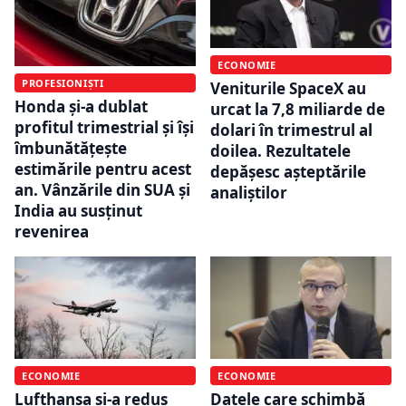
ECONOMIE
PROFESIONIȘTI
Veniturile SpaceX au
Honda și-a dublat
urcat la 7,8 miliarde de
profitul trimestrial și își
dolari în trimestrul al
îmbunătățește
doilea. Rezultatele
estimările pentru acest
depășesc așteptările
an. Vânzările din SUA și
analiștilor
India au susținut
revenirea
ECONOMIE
ECONOMIE
Lufthansa și-a redus
Datele care schimbă