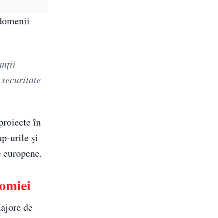
 domenii
nții
 securitate
proiecte în
p-urile și
e europene.
nomiei
majore de