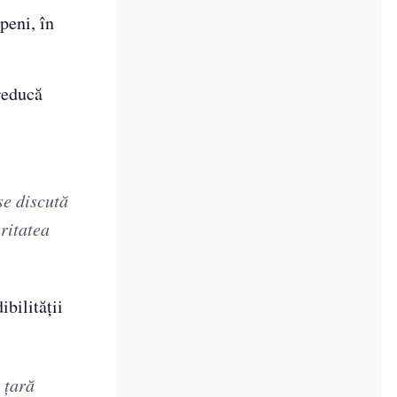
peni, în
reducă
se discută
uritatea
ibilității
 țară