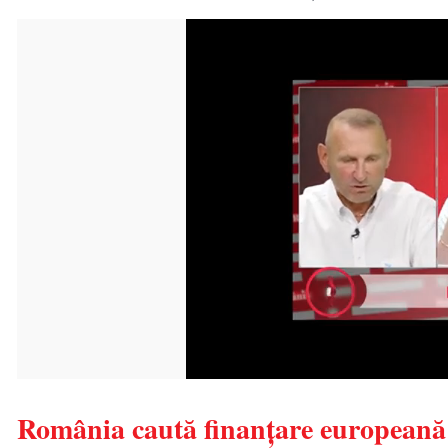
România caută finanțare europeană pe