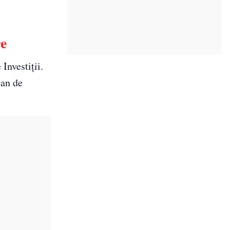
re
Investiții.
ean de