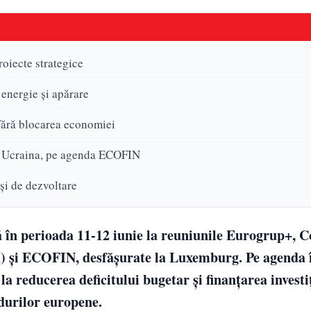
roiecte strategice
, energie și apărare
 fără blocarea economiei
din Ucraina, pe agenda ECOFIN
și de dezvoltare
 în perioada 11-12 iunie la reuniunile Eurogrup+, Co
I) și ECOFIN, desfășurate la Luxemburg. Pe agenda î
a reducerea deficitului bugetar și finanțarea investiț
ndurilor europene.