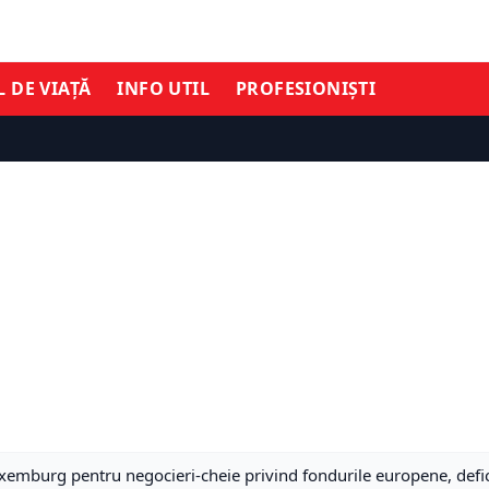
L DE VIAȚĂ
INFO UTIL
PROFESIONIȘTI
mburg pentru negocieri-cheie privind fondurile europene, deficit