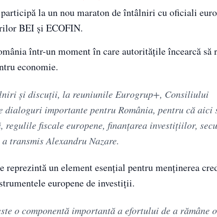
participă la un nou maraton de întâlniri cu oficiali euro
orilor BEI și ECOFIN.
România într-un moment în care autoritățile încearcă să 
pentru economie.
niri şi discuții, la reuniunile Eurogrup+, Consiliului
 dialoguri importante pentru România, pentru că aici 
 regulile fiscale europene, finanțarea investițiilor, sec
, a transmis Alexandru Nazare.
ene reprezintă un element esențial pentru menținerea cred
strumentele europene de investiții.
 este o componentă importantă a efortului de a rămâne o