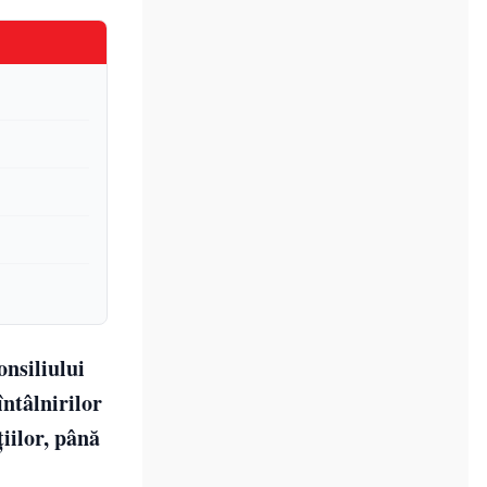
nsiliului
ntâlnirilor
iilor, până