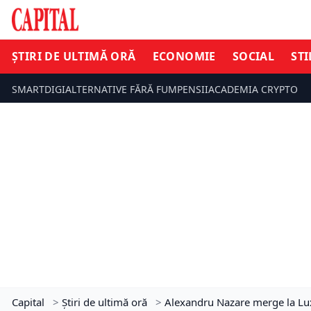
ȘTIRI DE ULTIMĂ ORĂ
ECONOMIE
SOCIAL
STI
SMARTDIGI
ALTERNATIVE FĂRĂ FUM
PENSII
ACADEMIA CRYPTO
Capital
>
Știri de ultimă oră
>
Alexandru Nazare merge la Luxe