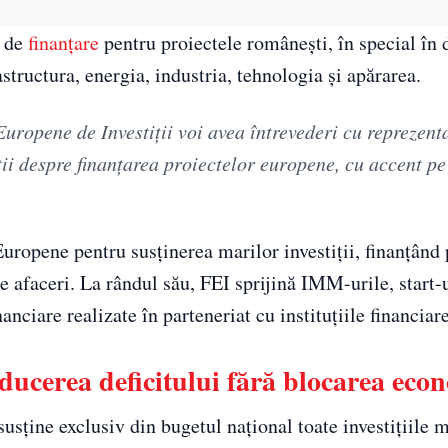
i de
finanțare
pentru proiectele românești, în special în
structura, energia, industria, tehnologia și apărarea.
ropene de Investiții voi avea întrevederi cu reprezenta
ii despre finanțarea proiectelor europene, cu accent pe
uropene pentru susținerea marilor investiții, finanțând 
de afaceri. La rândul său, FEI sprijină IMM-urile, start-u
anciare realizate în parteneriat cu instituțiile financiar
ducerea deficitului fără blocarea eco
usține exclusiv din bugetul național toate investițiile 