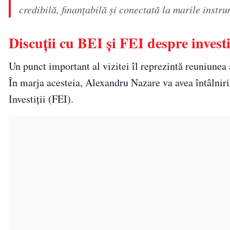
credibilă, finanțabilă și conectată la marile instr
Discuții cu BEI și FEI despre investi
Un punct important al vizitei îl reprezintă reuniunea
În marja acesteia, Alexandru Nazare va avea întâlnir
Investiții (FEI).