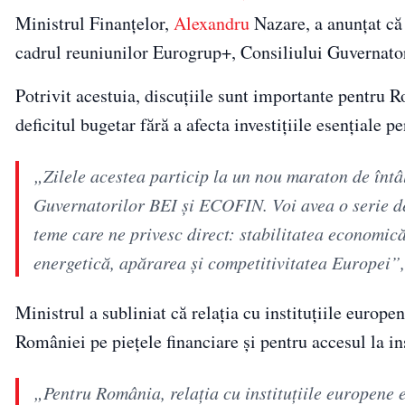
Ministrul Finanțelor,
Alexandru
Nazare, a anunțat că 
cadrul reuniunilor Eurogrup+, Consiliului Guvernat
Potrivit acestuia, discuțiile sunt importante pentru 
deficitul bugetar fără a afecta investițiile esențiale 
„Zilele acestea particip la un nou maraton de întâl
Guvernatorilor BEI și ECOFIN. Voi avea o serie de
teme care ne privesc direct: stabilitatea economică,
energetică, apărarea și competitivitatea Europei”
Ministrul a subliniat că relația cu instituțiile europ
României pe piețele financiare și pentru accesul la in
„Pentru România, relația cu instituțiile europene