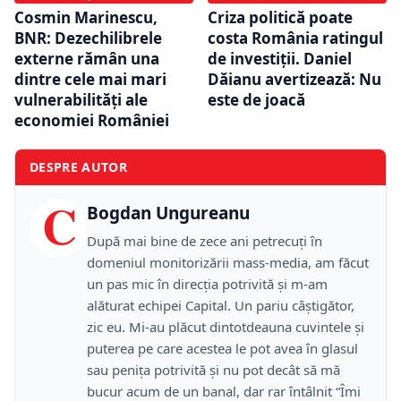
Cosmin Marinescu,
Criza politică poate
BNR: Dezechilibrele
costa România ratingul
externe rămân una
de investiții. Daniel
dintre cele mai mari
Dăianu avertizează: Nu
vulnerabilități ale
este de joacă
economiei României
DESPRE AUTOR
C
Bogdan Ungureanu
După mai bine de zece ani petrecuţi în
domeniul monitorizării mass-media, am făcut
un pas mic în direcţia potrivită şi m-am
alăturat echipei Capital. Un pariu câştigător,
zic eu. Mi-au plăcut dintotdeauna cuvintele şi
puterea pe care acestea le pot avea în glasul
sau peniţa potrivită şi nu pot decât să mă
bucur acum de un banal, dar rar întâlnit “Îmi