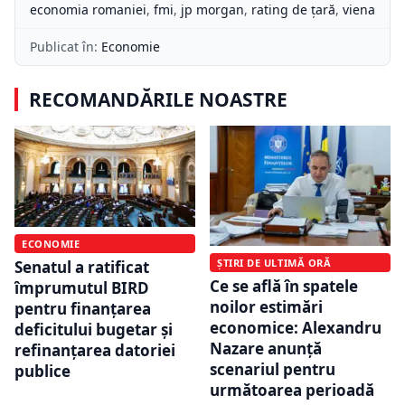
economia romaniei
,
fmi
,
jp morgan
,
rating de ţară
,
viena
Publicat în:
Economie
RECOMANDĂRILE NOASTRE
ECONOMIE
ȘTIRI DE ULTIMĂ ORĂ
Senatul a ratificat
Ce se află în spatele
împrumutul BIRD
noilor estimări
pentru finanțarea
economice: Alexandru
deficitului bugetar și
Nazare anunță
refinanțarea datoriei
scenariul pentru
publice
următoarea perioadă