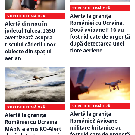
ȘTIRI DE ULTIMĂ ORĂ
Alertă la granița
ȘTIRI DE ULTIMĂ ORĂ
României cu Ucraina.
Alertă din nou în
Două avioane F-16 au
județul Tulcea. IGSU
fost ridicate de urgență
avertizează asupra
după detectarea unei
riscului căderii unor
ținte aeriene
obiecte din spațiul
aerian
ȘTIRI DE ULTIMĂ ORĂ
ȘTIRI DE ULTIMĂ ORĂ
Alertă la granița
Alertă la granița
României! Avioane
României cu Ucraina.
militare britanice au
MApN a emis RO-Alert
fost ridicate de urgență