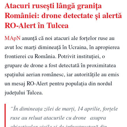
Atacuri rusești lângă granița
României: drone detectate și alertă
RO-Alert în Tulcea
MApN
anunță că noi atacuri ale forțelor ruse au
avut loc marți dimineață în Ucraina, în apropierea
frontierei cu România. Potrivit instituției, o
grupare de drone a fost detectată în proximitatea
spațiului aerian românesc, iar autoritățile au emis
un mesaj RO-Alert pentru populația din nordul
județului Tulcea.
”În dimineaţa zilei de marţi, 14 aprilie, forţele
ruse au reluat atacurile cu drone asupra
obiectivelor civile şi de infrastructură din