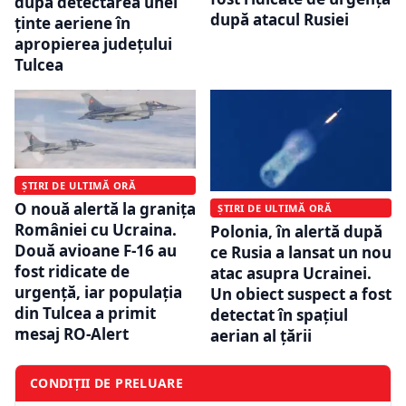
după detectarea unei
după atacul Rusiei
ținte aeriene în
apropierea județului
Tulcea
ȘTIRI DE ULTIMĂ ORĂ
O nouă alertă la granița
ȘTIRI DE ULTIMĂ ORĂ
României cu Ucraina.
Polonia, în alertă după
Două avioane F-16 au
ce Rusia a lansat un nou
fost ridicate de
atac asupra Ucrainei.
urgență, iar populația
Un obiect suspect a fost
din Tulcea a primit
detectat în spațiul
mesaj RO-Alert
aerian al țării
CONDIȚII DE PRELUARE