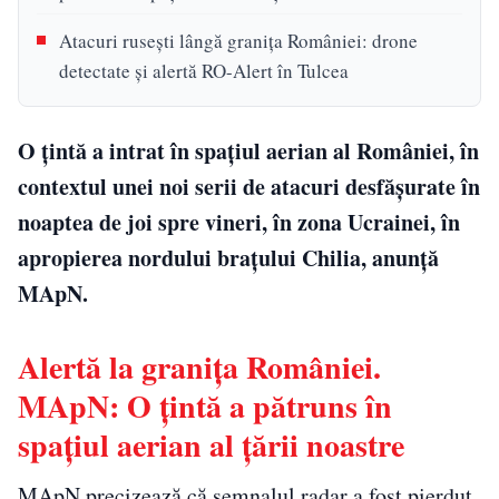
Atacuri rusești lângă granița României: drone
detectate și alertă RO-Alert în Tulcea
O ţintă a intrat în spaţiul aerian al României, în
contextul unei noi serii de atacuri desfăşurate în
noaptea de joi spre vineri, în zona Ucrainei, în
apropierea nordului braţului Chilia, anunţă
MApN.
Alertă la granița României.
MApN: O ţintă a pătruns în
spaţiul aerian al ţării noastre
MApN precizează că semnalul radar a fost pierdut