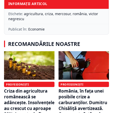
INFORMAȚII ARTICOL
Etichete:
agricultura
,
criza
,
mercosur
,
românia
,
victor
negrescu
Publicat în:
Economie
RECOMANDĂRILE NOASTRE
PROFESIONIȘTI
PROFESIONIȘTI
Criza din agricultura
România, în fața unei
românească se
posibile crize a
adâncește. Insolvențele
carburanților. Dumitru
au crescut cu aproape
Chisăliță avertizează.