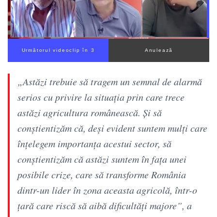
Următorul videoclip în 2
Anulează
„Astăzi trebuie să tragem un semnal de alarmă
serios cu privire la situația prin care trece
astăzi agricultura românească. Și să
conștientizăm că, deși evident suntem mulți care
înțelegem importanța acestui sector, să
conștientizăm că astăzi suntem în fața unei
posibile crize, care să transforme România
dintr-un lider în zona aceasta agricolă, într-o
țară care riscă să aibă dificultăți majore”, a