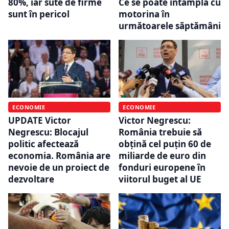
80%, iar sute de firme
Ce se poate întâmpla cu
sunt în pericol
motorina în
următoarele săptămâni
ECONOMIE
ECONOMIE
UPDATE Victor
Victor Negrescu:
Negrescu: Blocajul
România trebuie să
politic afectează
obțină cel puțin 60 de
economia. România are
miliarde de euro din
nevoie de un proiect de
fonduri europene în
dezvoltare
viitorul buget al UE