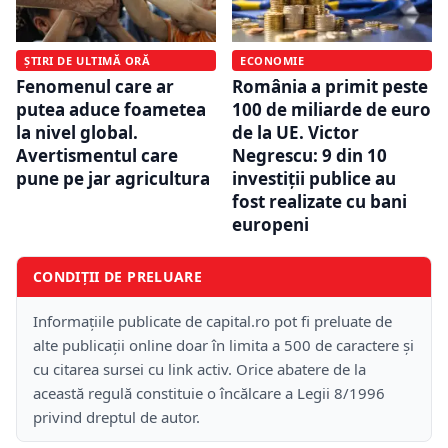
ȘTIRI DE ULTIMĂ ORĂ
ECONOMIE
Fenomenul care ar
România a primit peste
putea aduce foametea
100 de miliarde de euro
la nivel global.
de la UE. Victor
Avertismentul care
Negrescu: 9 din 10
pune pe jar agricultura
investiții publice au
fost realizate cu bani
europeni
CONDIȚII DE PRELUARE
Informațiile publicate de capital.ro pot fi preluate de
alte publicații online doar în limita a 500 de caractere și
cu citarea sursei cu link activ. Orice abatere de la
această regulă constituie o încălcare a Legii 8/1996
privind dreptul de autor.