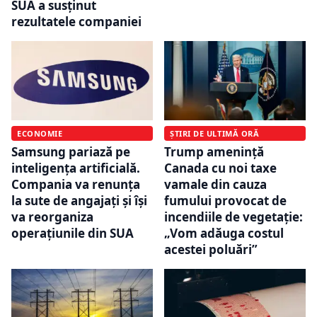
SUA a susținut
rezultatele companiei
ECONOMIE
ȘTIRI DE ULTIMĂ ORĂ
Samsung pariază pe
Trump amenință
inteligența artificială.
Canada cu noi taxe
Compania va renunța
vamale din cauza
la sute de angajați și își
fumului provocat de
va reorganiza
incendiile de vegetație:
operațiunile din SUA
„Vom adăuga costul
acestei poluări”