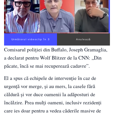
Următorul videoclip în 2
Anulează
Comisarul poliției din Buffalo, Joseph Gramaglia,
a declarat pentru Wolf Blitzer de la CNN: „Din
păcate, încă se mai recuperează cadavre”.
El a spus că echipele de intervenție în caz de
urgență vor merge, și au mers, la casele fără
căldură și vor duce oamenii la adăposturi de
încălzire. Prea mulți oameni, inclusiv rezidenți
care ies doar pentru a vedea căderile masive de