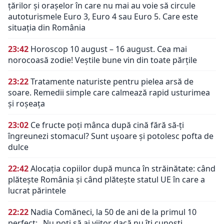
țărilor și orașelor în care nu mai au voie să circule
autoturismele Euro 3, Euro 4 sau Euro 5. Care este
situația din România
23:42
Horoscop 10 august – 16 august. Cea mai
norocoasă zodie! Veștile bune vin din toate părțile
23:22
Tratamente naturiste pentru pielea arsă de
soare. Remedii simple care calmează rapid usturimea
și roșeața
23:02
Ce fructe poți mânca după cină fără să-ți
îngreunezi stomacul? Sunt ușoare și potolesc pofta de
dulce
22:42
Alocația copiilor după munca în străinătate: când
plătește România și când plătește statul UE în care a
lucrat părintele
22:22
Nadia Comăneci, la 50 de ani de la primul 10
perfect: „Nu poţi să ai viitor dacă nu îţi cunoşti