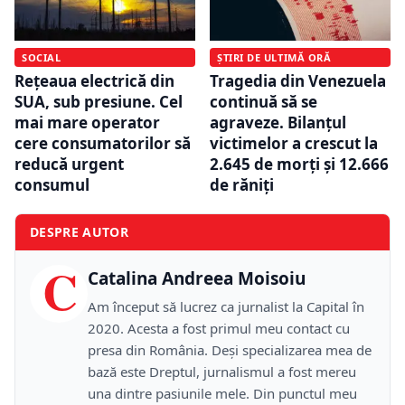
SOCIAL
ȘTIRI DE ULTIMĂ ORĂ
Rețeaua electrică din
Tragedia din Venezuela
SUA, sub presiune. Cel
continuă să se
mai mare operator
agraveze. Bilanțul
cere consumatorilor să
victimelor a crescut la
reducă urgent
2.645 de morți și 12.666
consumul
de răniți
DESPRE AUTOR
C
Catalina Andreea Moisoiu
Am început să lucrez ca jurnalist la Capital în
2020. Acesta a fost primul meu contact cu
presa din România. Deși specializarea mea de
bază este Dreptul, jurnalismul a fost mereu
una dintre pasiunile mele. Din punctul meu