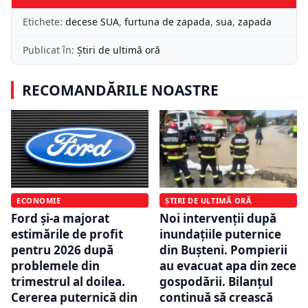
Etichete:
decese SUA
,
furtuna de zapada
,
sua
,
zapada
Publicat în:
Știri de ultimă oră
RECOMANDĂRILE NOASTRE
ECONOMIE
ȘTIRI DE ULTIMĂ ORĂ
Ford și-a majorat
Noi intervenții după
estimările de profit
inundațiile puternice
pentru 2026 după
din Bușteni. Pompierii
problemele din
au evacuat apa din zece
trimestrul al doilea.
gospodării. Bilanțul
Cererea puternică din
continuă să crească