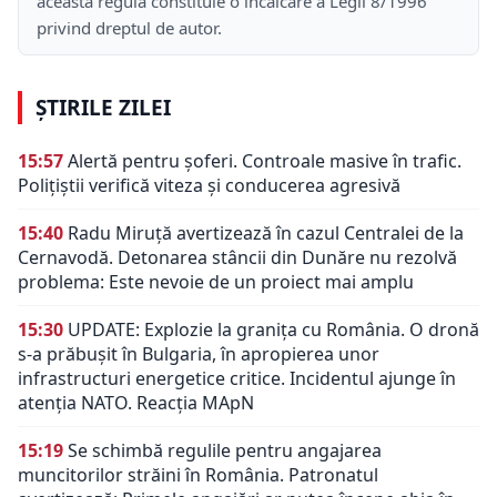
această regulă constituie o încălcare a Legii 8/1996
privind dreptul de autor.
ȘTIRILE ZILEI
15:57
Alertă pentru șoferi. Controale masive în trafic.
Polițiștii verifică viteza și conducerea agresivă
15:40
Radu Miruță avertizează în cazul Centralei de la
Cernavodă. Detonarea stâncii din Dunăre nu rezolvă
problema: Este nevoie de un proiect mai amplu
15:30
UPDATE: Explozie la granița cu România. O dronă
s-a prăbușit în Bulgaria, în apropierea unor
infrastructuri energetice critice. Incidentul ajunge în
atenția NATO. Reacția MApN
15:19
Se schimbă regulile pentru angajarea
muncitorilor străini în România. Patronatul