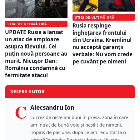
ȘTIRI DE ULTIMĂ ORĂ
ȘTIRI DE ULTIMĂ ORĂ
Rusia respinge
UPDATE Rusia a lansat
înghețarea frontului
un atac de amploare
din Ucraina. Kremlinul
asupra Kievului. Cel
nu acceptă garanții
puțin nouă persoane au
verbale: Nu vom crede
murit. Nicușor Dan:
pe cuvânt pe nimeni
România condamnă cu
fermitate atacul
DESPRE AUTOR
C
Alecsandru Ion
Lucrez de niște ani buni în presă, zonă în care
am intrat de bună-voie și nesilit de nimeni,
împins de pasiune, după ce am renunțat la o
carieră în mediu financiar-bancar. Nu știu