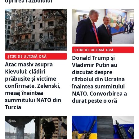
oprirea războiului
ȘTIRI DE ULTIMĂ ORĂ
ȘTIRI DE ULTIMĂ ORĂ
Donald Trump și
Atac masiv asupra
Vladimir Putin au
Kievului: clădiri
discutat despre
prăbușite și victime
războiul din Ucraina
confirmate. Zelenski,
înaintea summitului
mesaj înaintea
NATO. Convorbirea a
summitului NATO din
durat peste o oră
Turcia