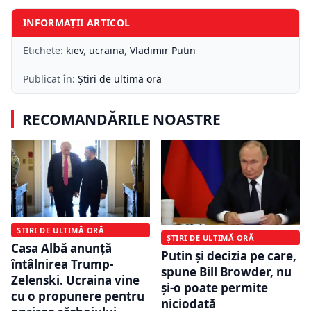
INFORMAȚII ARTICOL
Etichete:
kiev
,
ucraina
,
Vladimir Putin
Publicat în:
Știri de ultimă oră
RECOMANDĂRILE NOASTRE
ȘTIRI DE ULTIMĂ ORĂ
ȘTIRI DE ULTIMĂ ORĂ
Casa Albă anunță
Putin și decizia pe care,
întâlnirea Trump-
spune Bill Browder, nu
Zelenski. Ucraina vine
și-o poate permite
cu o propunere pentru
niciodată