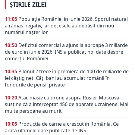
ȘTIRILE ZILEI
11:05
Populația României în iunie 2026. Sporul natural
a rămas negativ, iar decesele au depășit din nou
numărul nașterilor
10:50
Deficitul comercial a ajuns la aproape 3 miliarde
de euro în iunie 2026. INS a publicat noi date despre
comerțul României
10:35
Pilonul 2 trece în premieră de 100 de miliarde de
lei câștig net. Câți bani au acumulat românii în
fondurile de pensii private
10:20
Atac masiv cu drone asupra Rusiei. Moscova
susține că a interceptat 456 de aparate ucrainene. Mai
multe persoane au murit
10:05
Producția de carne a crescut în România. Ce
arată ultimele date publicate de INS