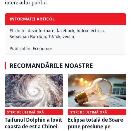
interesului public.
INFORMAȚII ARTICOL
Etichete:
dezinformare
,
facebook
,
hidroelectrica
,
Sebastian Burduja
,
TikTok
,
veolia
Publicat în:
Economie
RECOMANDĂRILE NOASTRE
ȘTIRI DE ULTIMĂ ORĂ
ȘTIRI DE ULTIMĂ ORĂ
Taifunul Dolphin a lovit
Eclipsa totală de Soare
coasta de est a Chinei.
pune presiune pe