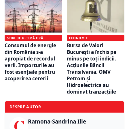
ȘTIRI DE ULTIMĂ ORĂ
ECONOMIE
Consumul de energie
Bursa de Valori
din România s-a
București a închis pe
apropiat de recordul
minus pe toți indicii.
verii. Importurile au
Acțiunile Băncii
fost esențiale pentru
Transilvania, OMV
acoperirea cererii
Petrom și
Hidroelectrica au
dominat tranzacțiile
DESPRE AUTOR
C
Ramona-Sandrina Ilie