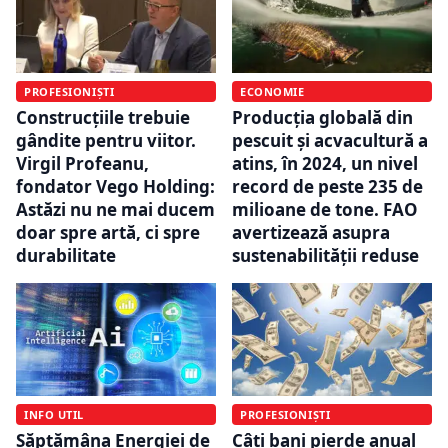
PROFESIONIȘTI
ECONOMIE
Construcțiile trebuie
Producția globală din
gândite pentru viitor.
pescuit și acvacultură a
Virgil Profeanu,
atins, în 2024, un nivel
fondator Vego Holding:
record de peste 235 de
Astăzi nu ne mai ducem
milioane de tone. FAO
doar spre artă, ci spre
avertizează asupra
durabilitate
sustenabilității reduse
INFO UTIL
PROFESIONIȘTI
Săptămâna Energiei de
Câți bani pierde anual