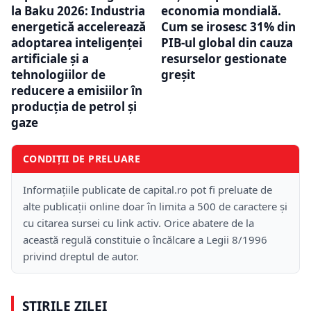
la Baku 2026: Industria
economia mondială.
energetică accelerează
Cum se irosesc 31% din
adoptarea inteligenței
PIB-ul global din cauza
artificiale și a
resurselor gestionate
tehnologiilor de
greșit
reducere a emisiilor în
producția de petrol și
gaze
CONDIȚII DE PRELUARE
Informațiile publicate de capital.ro pot fi preluate de
alte publicații online doar în limita a 500 de caractere și
cu citarea sursei cu link activ. Orice abatere de la
această regulă constituie o încălcare a Legii 8/1996
privind dreptul de autor.
ȘTIRILE ZILEI