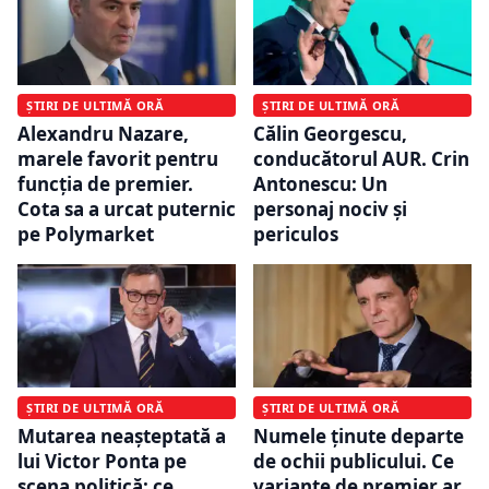
ȘTIRI DE ULTIMĂ ORĂ
ȘTIRI DE ULTIMĂ ORĂ
Alexandru Nazare,
Călin Georgescu,
marele favorit pentru
conducătorul AUR. Crin
funcția de premier.
Antonescu: Un
Cota sa a urcat puternic
personaj nociv şi
pe Polymarket
periculos
ȘTIRI DE ULTIMĂ ORĂ
ȘTIRI DE ULTIMĂ ORĂ
Mutarea neașteptată a
Numele ținute departe
lui Victor Ponta pe
de ochii publicului. Ce
scena politică: ce
variante de premier ar