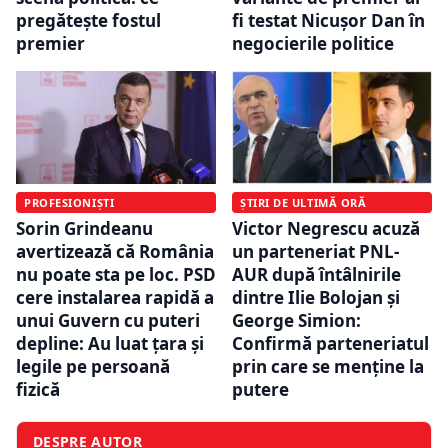
pregătește fostul
fi testat Nicușor Dan în
premier
negocierile politice
PROFESIONIȘTI
ȘTIRI DE ULTIMĂ ORĂ
Sorin Grindeanu
Victor Negrescu acuză
avertizează că România
un parteneriat PNL-
nu poate sta pe loc. PSD
AUR după întâlnirile
cere instalarea rapidă a
dintre Ilie Bolojan și
unui Guvern cu puteri
George Simion:
depline: Au luat ţara şi
Confirmă parteneriatul
legile pe persoană
prin care se menține la
fizică
putere
DESPRE AUTOR