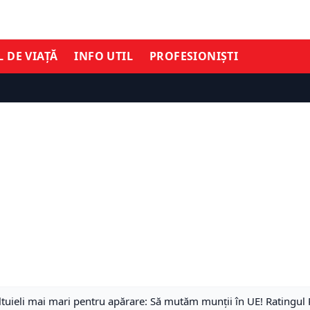
L DE VIAȚĂ
INFO UTIL
PROFESIONIȘTI
tuieli mai mari pentru apărare: Să mutăm munții în UE! Ratingul 