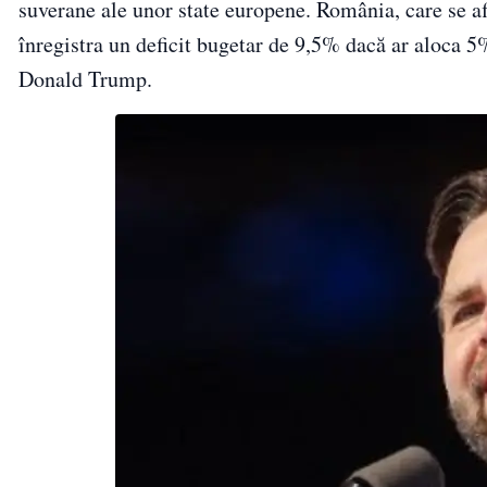
suverane ale unor state europene. România, care se afl
înregistra un deficit bugetar de 9,5% dacă ar aloca 
Donald Trump.