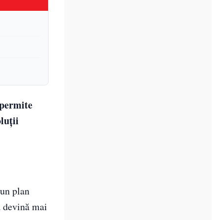
 permite
luții
 un plan
ă devină mai