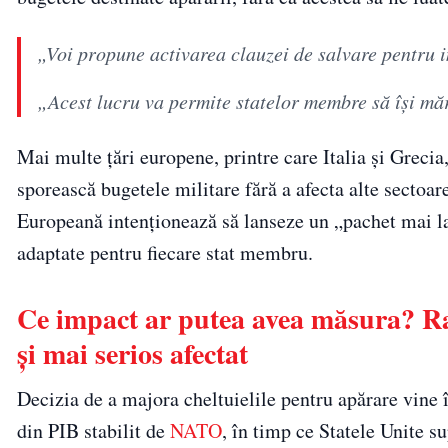
„Voi propune activarea clauzei de salvare pentru in
„Acest lucru va permite statelor membre să își măr
Mai multe țări europene, printre care Italia și Greci
sporească bugetele militare fără a afecta alte sectoa
Europeană intenționează să lanseze un „pachet mai la
adaptate pentru fiecare stat membru.
Ce impact ar putea avea măsura? Rat
și mai serios afectat
Decizia de a majora cheltuielile pentru apărare vine 
din PIB stabilit de
NATO
, în timp ce Statele Unite s