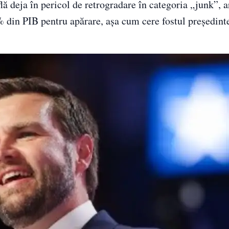
ă deja în pericol de retrogradare în categoria „junk”, a
5% din PIB pentru apărare, așa cum cere fostul președin