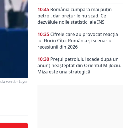
10:45
România cumpără mai puțin
petrol, dar prețurile nu scad. Ce
dezvăluie noile statistici ale INS
10:35
Cifrele care au provocat reacția
lui Florin Cîțu: România și scenariul
recesiunii din 2026
10:30
Prețul petrolului scade după un
anunț neașteptat din Orientul Mijlociu.
Miza este una strategică
ula von der Leyen