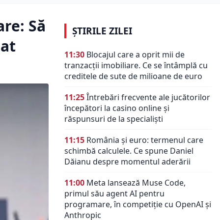
are: Să
ȘTIRILE ZILEI
tat
11:30
Blocajul care a oprit mii de
tranzacții imobiliare. Ce se întâmplă cu
creditele de sute de milioane de euro
11:25
Întrebări frecvente ale jucătorilor
începători la casino online și
răspunsuri de la specialiști
11:15
România și euro: termenul care
schimbă calculele. Ce spune Daniel
Dăianu despre momentul aderării
11:00
Meta lansează Muse Code,
primul său agent AI pentru
programare, în competiție cu OpenAI și
Anthropic