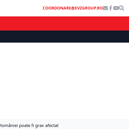
COORDONARE@EVZGROUP.RO
României poate fi grav afectat