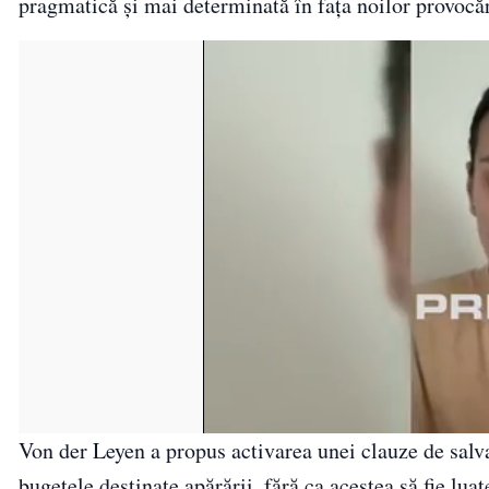
pragmatică și mai determinată în fața noilor provocăr
Von der Leyen a propus activarea unei clauze de salv
bugetele destinate apărării, fără ca acestea să fie luat