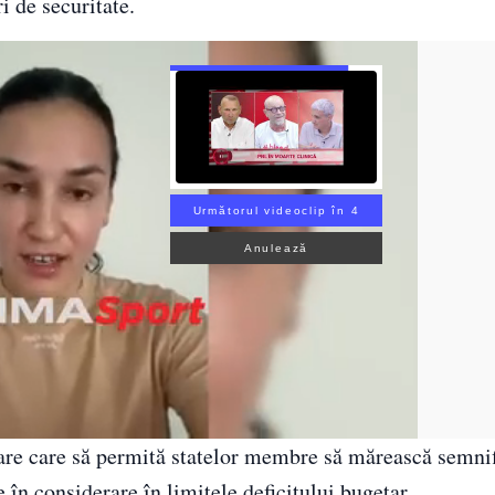
i de securitate.
Următorul videoclip în 3
Anulează
are care să permită statelor membre să mărească semnif
e în considerare în limitele deficitului bugetar.