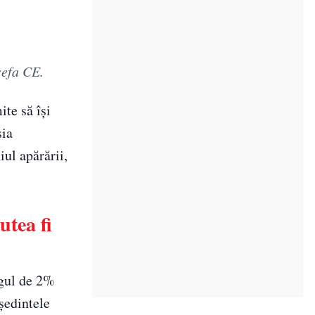
șefa CE.
ite să își
sia
ul apărării,
utea fi
agul de 2%
ședintele