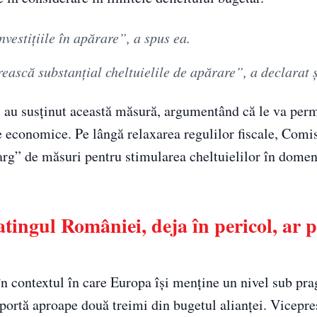
vestițiile în apărare”, a spus ea.
ească substanțial cheltuielile de apărare”, a declarat 
a, au susținut această măsură, argumentând că le va perm
re economice. Pe lângă relaxarea regulilor fiscale, Comi
rg” de măsuri pentru stimularea cheltuielilor în domeni
ingul României, deja în pericol, ar p
în contextul în care Europa își menține un nivel sub pr
uportă aproape două treimi din bugetul alianței. Vicepre