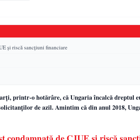
E și riscă sancțiuni financiare
arți, printr-o hotărâre, că Ungaria încalcă dreptul 
solicitanților de azil. Amintim că din anul 2018, Ung
st condamnată de CJUE și riscă sancț