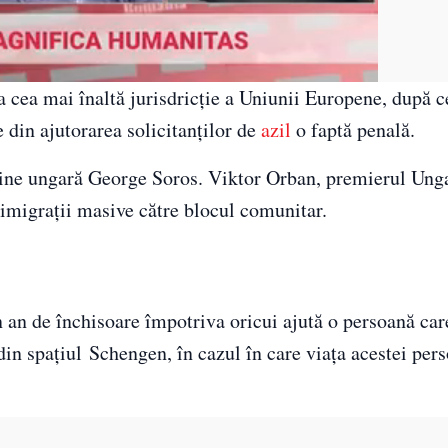
a cea mai înaltă jurisdricție a Uniunii Europene, după c
 din ajutorarea solicitanților de
azil
o faptă penală.
ine ungară George Soros. Viktor Orban, premierul Ungar
 imigrații masive către blocul comunitar.
an de închisoare împotriva oricui ajută o persoană care
din spaţiul Schengen, în cazul în care viaţa acestei per