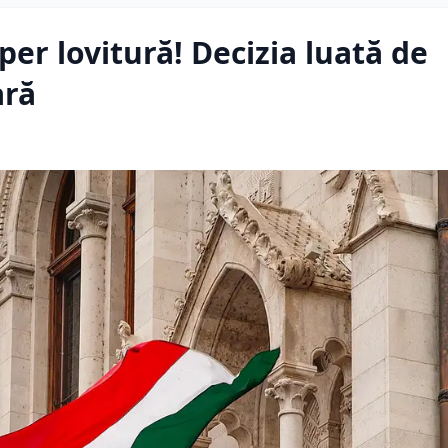
er lovitură! Decizia luată de
ară