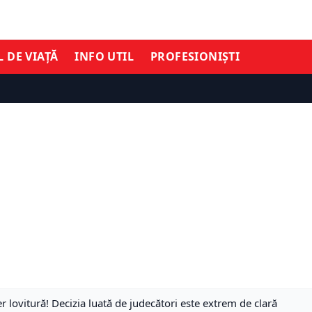
L DE VIAȚĂ
INFO UTIL
PROFESIONIȘTI
 lovitură! Decizia luată de judecători este extrem de clară