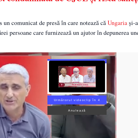
is un comunicat de presă în care notează că
Ungaria
și-a
cărei persoane care furnizează un ajutor în depunerea une
Următorul videoclip în 3
Anulează