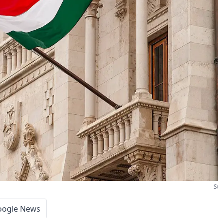
S
oogle News