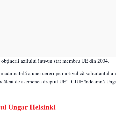
a obţinerii azilului într-un stat membru UE din 2004.
nadmisibilă a unei cereri pe motivul că solicitantul a v
a încălcat de asemenea dreptul UE”. CJUE îndeamnă Unga
tul Ungar Helsinki