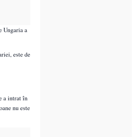
e Ungaria a
iei, este de
 a intrat în
soane nu este