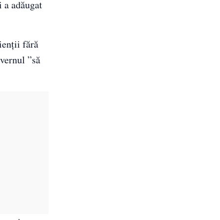
i a adăugat
enţii fără
vernul ”să