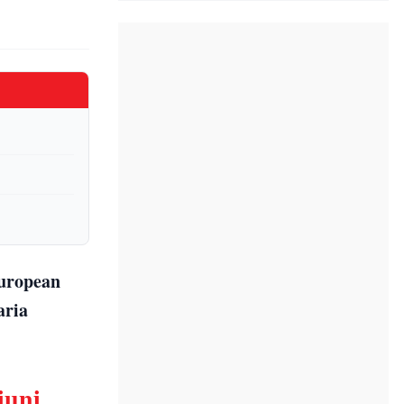
european
aria
iuni