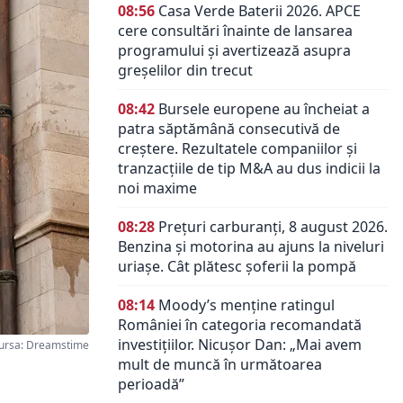
08:56
Casa Verde Baterii 2026. APCE
cere consultări înainte de lansarea
programului și avertizează asupra
greșelilor din trecut
08:42
Bursele europene au încheiat a
patra săptămână consecutivă de
creștere. Rezultatele companiilor și
tranzacțiile de tip M&A au dus indicii la
noi maxime
08:28
Prețuri carburanți, 8 august 2026.
Benzina și motorina au ajuns la niveluri
uriașe. Cât plătesc șoferii la pompă
08:14
Moody’s menține ratingul
României în categoria recomandată
investițiilor. Nicușor Dan: „Mai avem
ursa: Dreamstime
mult de muncă în următoarea
perioadă”