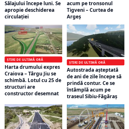
Sălajului începe luni. Se
acum pe tronsonul
apropie deschiderea
Tigveni – Curtea de
circulației
Argeș
ȘTIRI DE ULTIMĂ ORĂ
ȘTIRI DE ULTIMĂ ORĂ
Harta drumului expres
Autostrada așteptată
Craiova – Târgu Jiu se
de ani de zile începe să
schimbă. Lotul cu 25 de
prindă contur. Ce se
structuri are
întâmplă acum pe
constructor desemnat
traseul Sibiu-Făgăraș