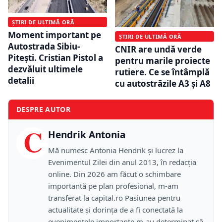
ȘTIRI DE ULTIMĂ ORĂ
Moment important pe
ȘTIRI DE ULTIMĂ ORĂ
Autostrada Sibiu-
CNIR are undă verde
Pitești. Cristian Pistol a
pentru marile proiecte
dezvăluit ultimele
rutiere. Ce se întâmplă
detalii
cu autostrăzile A3 și A8
DESPRE AUTOR
C
Hendrik Antonia
Mă numesc Antonia Hendrik și lucrez la
Evenimentul Zilei din anul 2013, în redacția
online. Din 2026 am făcut o schimbare
importantă pe plan profesional, m-am
transferat la capital.ro Pasiunea pentru
actualitate și dorința de a fi conectată la
evenimentele importante m-au determinat să