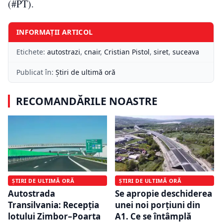
(#PT).
INFORMAȚII ARTICOL
Etichete:
autostrazi
,
cnair
,
Cristian Pistol
,
siret
,
suceava
Publicat în:
Știri de ultimă oră
RECOMANDĂRILE NOASTRE
ȘTIRI DE ULTIMĂ ORĂ
ȘTIRI DE ULTIMĂ ORĂ
Autostrada
Se apropie deschiderea
Transilvania: Recepția
unei noi porțiuni din
lotului Zimbor–Poarta
A1. Ce se întâmplă