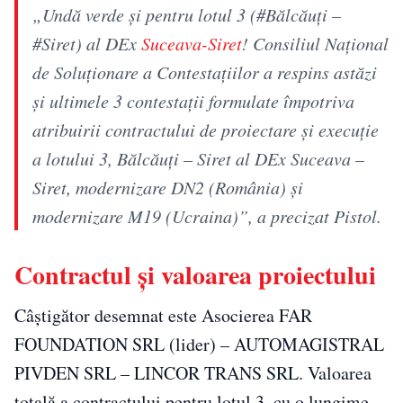
„Undă verde și pentru lotul 3 (#Bălcăuți –
#Siret) al DEx
Suceava-Siret
! Consiliul Național
de Soluționare a Contestațiilor a respins astăzi
și ultimele 3 contestații formulate împotriva
atribuirii contractului de proiectare și execuție
a lotului 3, Bălcăuți – Siret al DEx Suceava –
Siret, modernizare DN2 (România) și
modernizare M19 (Ucraina)”, a precizat Pistol.
Contractul și valoarea proiectului
Câștigător desemnat este Asocierea FAR
FOUNDATION SRL (lider) – AUTOMAGISTRAL
PIVDEN SRL – LINCOR TRANS SRL. Valoarea
totală a contractului pentru lotul 3, cu o lungime