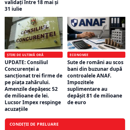
validați între 18 mai și
31 iulie
ȘTIRI DE ULTIMĂ ORĂ
ECONOMIE
UPDATE: Consiliul
Sute de români au scos
Concurenței a
bani din buzunar după
sancționat trei firme de
controalele ANAF.
pe piața zahărului.
Impozitele
Amenzile depășesc 52
suplimentare au
de milioane de lei.
depășit 81 de milioane
Lucsor Impex respinge
de euro
acuzațiile
CONDIȚII DE PRELUARE