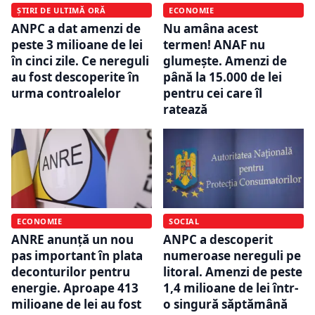
ȘTIRI DE ULTIMĂ ORĂ
ECONOMIE
ANPC a dat amenzi de
Nu amâna acest
peste 3 milioane de lei
termen! ANAF nu
în cinci zile. Ce nereguli
glumește. Amenzi de
au fost descoperite în
până la 15.000 de lei
urma controalelor
pentru cei care îl
ratează
ECONOMIE
SOCIAL
ANRE anunță un nou
ANPC a descoperit
pas important în plata
numeroase nereguli pe
deconturilor pentru
litoral. Amenzi de peste
energie. Aproape 413
1,4 milioane de lei într-
milioane de lei au fost
o singură săptămână