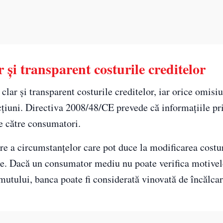
r și transparent costurile creditelor
clar și transparent costurile creditelor, iar orice omisi
ncțiuni. Directiva 2008/48/CE prevede că informațiile p
 de către consumatori.
e a circumstanțelor care pot duce la modificarea costur
cate. Dacă un consumator mediu nu poate verifica motivel
mutului, banca poate fi considerată vinovată de încălca