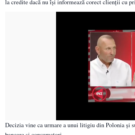
la credite dacă nu își informează corect clienții cu pri
Decizia vine ca urmare a unui litigiu din Polonia și su
bancare și consumatori.