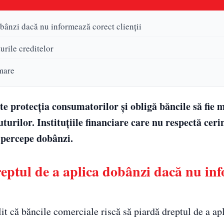
bânzi dacă nu informează corect clienții
urile creditelor
rmare
te protecția consumatorilor și obligă băncile să fie 
urilor. Instituțiile financiare care nu respectă cerin
a percepe dobânzi.
reptul de a aplica dobânzi dacă nu in
it că băncile comerciale riscă să piardă dreptul de a ap