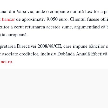
unal din Varșovia, unde o companie numită Lexitor a pr
t bancar
de aproximativ 9.050 euro. Clientul fusese obli
exitor a cerut returnarea acestor sume, argumentând că 
ația europeană.
terpretarea Directivei 2008/48/CE, care impune băncilor 
le asociate creditelor, inclusiv Dobânda Anuală Efectiv
tnet.ro
.