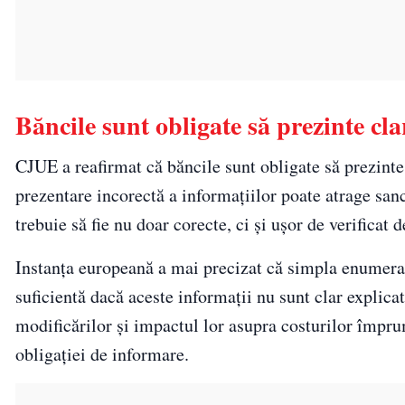
Băncile sunt obligate să prezinte cla
CJUE a reafirmat că băncile sunt obligate să prezinte 
prezentare incorectă a informațiilor poate atrage sa
trebuie să fie nu doar corecte, ci și ușor de verificat
Instanța europeană a mai precizat că simpla enumerar
suficientă dacă aceste informații nu sunt clar expli
modificărilor și impactul lor asupra costurilor împru
obligației de informare.