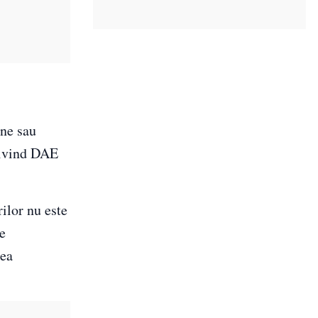
une sau
rivind DAE
ilor nu este
e
rea