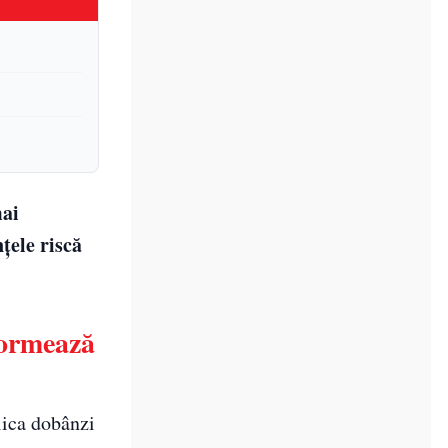
mai
țele riscă
formează
lica dobânzi