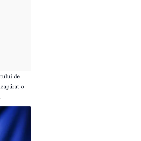
tului de
neapărat o
.