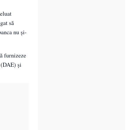
eluat
gat să
banca nu și-
să furnizeze
ă (DAE) și