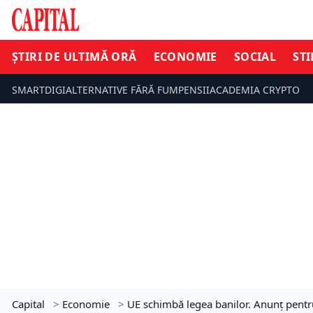
ȘTIRI DE ULTIMĂ ORĂ
ECONOMIE
SOCIAL
STI
SMARTDIGI
ALTERNATIVE FĂRĂ FUM
PENSII
ACADEMIA CRYPTO
Capital
>
Economie
>
UE schimbă legea banilor. Anunț pentru