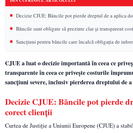
DIN CUPRINSUL ARTICOLULUI
Decizie CJUE: Băncile pot pierde dreptul de a aplica do
Băncile sunt obligate să prezinte clar și transparent cost
Sancțiuni pentru băncile care încalcă obligația de info
CJUE a luat o decizie importantă în ceea ce priveș
transparente în ceea ce privește costurile împrumut
sancțiuni severe, inclusiv pierderea dreptului de 
Decizie CJUE: Băncile pot pierde d
corect clienții
Curtea de Justiție a Uniunii Europene (CJUE) a stabil