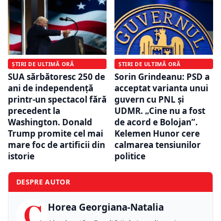
ȘTIRI DE ULTIMĂ ORĂ
ȘTIRI DE ULTIMĂ ORĂ
SUA sărbătoresc 250 de
Sorin Grindeanu: PSD a
ani de independență
acceptat varianta unui
printr-un spectacol fără
guvern cu PNL și
precedent la
UDMR. „Cine nu a fost
Washington. Donald
de acord e Bolojan”.
Trump promite cel mai
Kelemen Hunor cere
mare foc de artificii din
calmarea tensiunilor
istorie
politice
DESPRE AUTOR
C
Horea Georgiana-Natalia