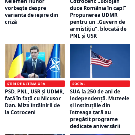
Kelemen Hunor
Cotroceni: „Bolojan
vorbește despre
duce România în cap!”
varianta de ieșire din
Propunerea UDMR
criză
pentru un „Guvern de
armistițiu”, blocată de
PNL și USR
ȘTIRI DE ULTIMĂ ORĂ
SOCIAL
PSD, PNL, USR și UDMR,
SUA la 250 de ani de
față în față cu Nicușor
independență. Muzeele
Dan. Miza întâlnirii de
și instituțiile din
la Cotroceni
întreaga țară au
pregătit programe
dedicate aniversării