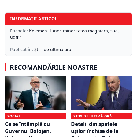
INFORMAȚII ARTICOL
Etichete:
Kelemen Hunor
,
minoritatea maghiara
,
sua
,
udmr
Publicat în:
Știri de ultimă oră
RECOMANDĂRILE NOASTRE
SOCIAL
ȘTIRI DE ULTIMĂ ORĂ
Ce se întâmplă cu
Detalii din spatele
Guvernul Bolojan.
ușilor închise de la