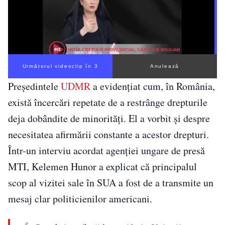
Următorul videoclip în 2
Anulează
Președintele
UDMR
a evidențiat cum, în România,
există încercări repetate de a restrânge drepturile
deja dobândite de minorități. El a vorbit și despre
necesitatea afirmării constante a acestor drepturi.
Într-un interviu acordat agenției ungare de presă
MTI, Kelemen Hunor a explicat că principalul
scop al vizitei sale în SUA a fost de a transmite un
mesaj clar politicienilor americani.