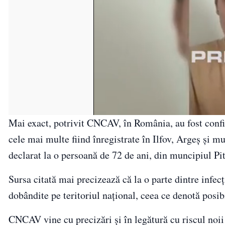
Mai exact, potrivit CNCAV, în România, au fost confir
cele mai multe fiind înregistrate în Ilfov, Argeș și m
declarat la o persoană de 72 de ani, din muncipiul Pit
Sursa citată mai precizează că la o parte dintre infecț
dobândite pe teritoriul național, ceea ce denotă posib
CNCAV vine cu precizări și în legătură cu riscul noii