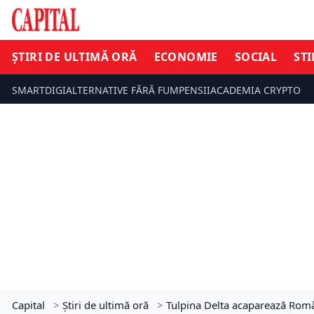
ȘTIRI DE ULTIMĂ ORĂ
ECONOMIE
SOCIAL
STI
SMARTDIGI
ALTERNATIVE FĂRĂ FUM
PENSII
ACADEMIA CRYPTO
Capital
>
Știri de ultimă oră
>
Tulpina Delta acaparează Român