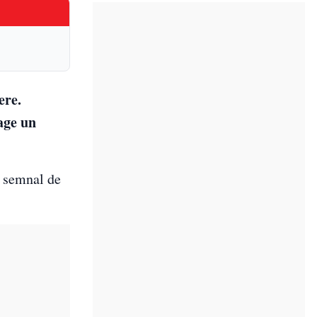
ere.
age un
 semnal de