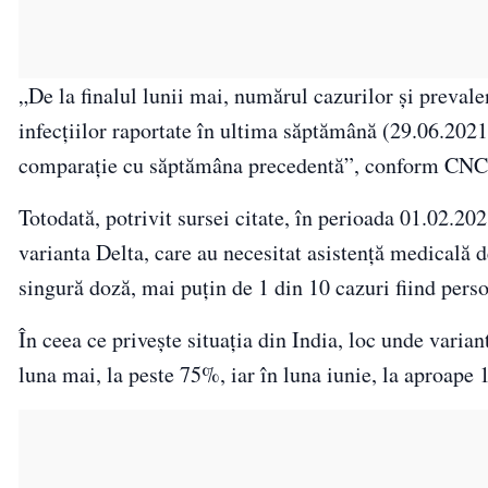
„De la finalul lunii mai, numărul cazurilor și prevale
infecțiilor raportate în ultima săptămână (29.06.2021
comparație cu săptămâna precedentă”, conform CN
Totodată, potrivit sursei citate, în perioada 01.02.20
varianta Delta, care au necesitat asistență medicală 
singură doză, mai puțin de 1 din 10 cazuri fiind pers
În ceea ce privește situația din India, loc unde vari
luna mai, la peste 75%, iar în luna iunie, la aproape