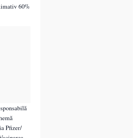
roximativ 60%
responsabilă
chemă
a Pfizer/
 Vacinarea