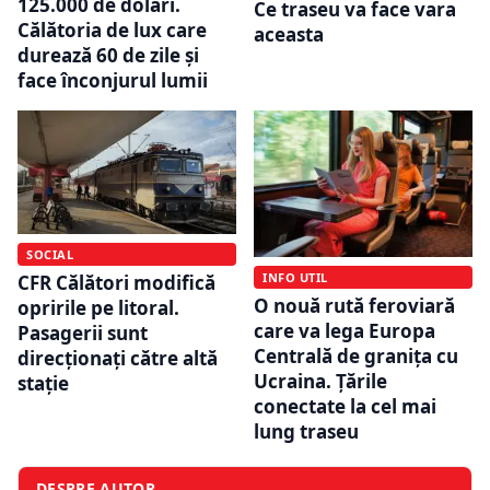
125.000 de dolari.
Ce traseu va face vara
Călătoria de lux care
aceasta
durează 60 de zile și
face înconjurul lumii
SOCIAL
INFO UTIL
CFR Călători modifică
O nouă rută feroviară
opririle pe litoral.
care va lega Europa
Pasagerii sunt
Centrală de granița cu
direcționați către altă
Ucraina. Țările
stație
conectate la cel mai
lung traseu
DESPRE AUTOR