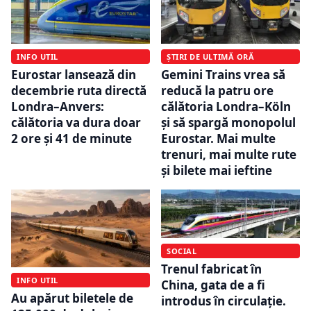
INFO UTIL
ȘTIRI DE ULTIMĂ ORĂ
Eurostar lansează din
Gemini Trains vrea să
decembrie ruta directă
reducă la patru ore
Londra–Anvers:
călătoria Londra–Köln
călătoria va dura doar
și să spargă monopolul
2 ore și 41 de minute
Eurostar. Mai multe
trenuri, mai multe rute
și bilete mai ieftine
SOCIAL
Trenul fabricat în
INFO UTIL
China, gata de a fi
Au apărut biletele de
introdus în circulație.