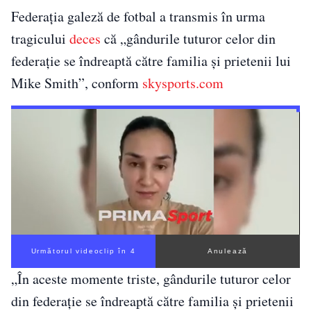
Federația galeză de fotbal a transmis în urma
tragicului
deces
că „gândurile tuturor celor din
federație se îndreaptă către familia și prietenii lui
Mike Smith”, conform
skysports.com
Următorul videoclip în 3
Anulează
„În aceste momente triste, gândurile tuturor celor
din federație se îndreaptă către familia și prietenii