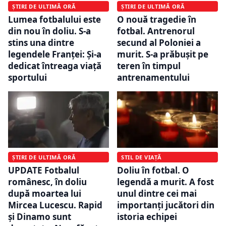
ȘTIRI DE ULTIMĂ ORĂ
ȘTIRI DE ULTIMĂ ORĂ
Lumea fotbalului este
O nouă tragedie în
din nou în doliu. S-a
fotbal. Antrenorul
stins una dintre
secund al Poloniei a
legendele Franței: Și-a
murit. S-a prăbușit pe
dedicat întreaga viaţă
teren în timpul
sportului
antrenamentului
ȘTIRI DE ULTIMĂ ORĂ
STIL DE VIAȚĂ
UPDATE Fotbalul
Doliu în fotbal. O
românesc, în doliu
legendă a murit. A fost
după moartea lui
unul dintre cei mai
Mircea Lucescu. Rapid
importanți jucători din
și Dinamo sunt
istoria echipei