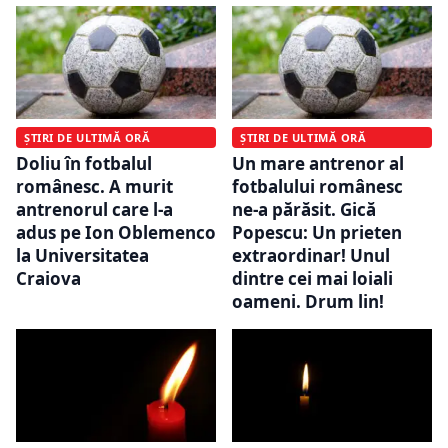
ȘTIRI DE ULTIMĂ ORĂ
ȘTIRI DE ULTIMĂ ORĂ
Doliu în fotbalul
Un mare antrenor al
românesc. A murit
fotbalului românesc
antrenorul care l-a
ne-a părăsit. Gică
adus pe Ion Oblemenco
Popescu: Un prieten
la Universitatea
extraordinar! Unul
Craiova
dintre cei mai loiali
oameni. Drum lin!